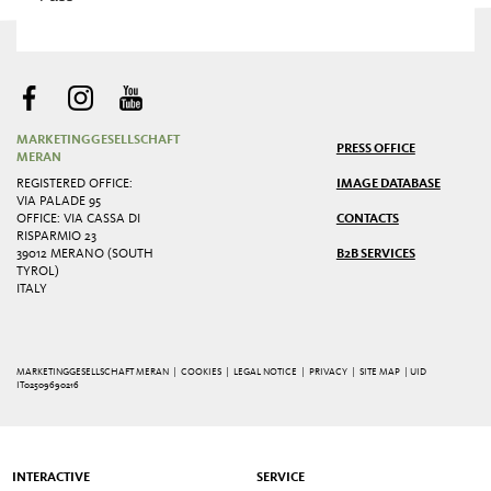
MARKETINGGESELLSCHAFT
PRESS OFFICE
MERAN
REGISTERED OFFICE:
IMAGE DATABASE
VIA PALADE 95
OFFICE: VIA CASSA DI
CONTACTS
RISPARMIO 23
39012 MERANO (SOUTH
B2B SERVICES
TYROL)
ITALY
MARKETINGGESELLSCHAFT MERAN |
COOKIES
|
LEGAL NOTICE
|
PRIVACY
|
SITE MAP
| UID
IT02509690216
INTERACTIVE
SERVICE