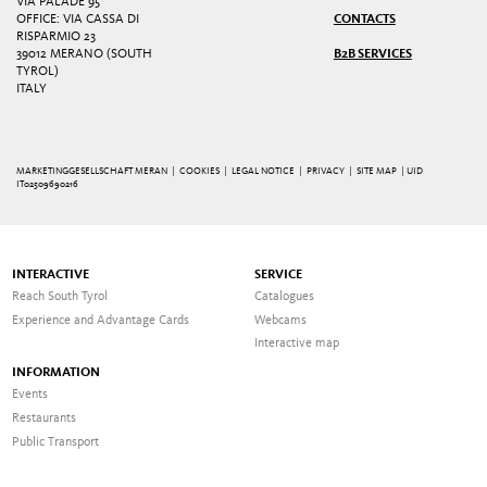
VIA PALADE 95
OFFICE: VIA CASSA DI
CONTACTS
RISPARMIO 23
39012 MERANO (SOUTH
B2B SERVICES
TYROL)
ITALY
MARKETINGGESELLSCHAFT MERAN |
COOKIES
|
LEGAL NOTICE
|
PRIVACY
|
SITE MAP
| UID
IT02509690216
INTERACTIVE
SERVICE
Reach South Tyrol
Catalogues
Experience and Advantage Cards
Webcams
Interactive map
INFORMATION
Events
Restaurants
Public Transport