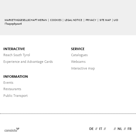
MARKETINGGESELLSCHAFT MERAN |
COOKIES
|
LEGAL NOTICE
|
PRIVACY
|
SITE MAP
| UID
IT02509690216
INTERACTIVE
SERVICE
Reach South Tyrol
Catalogues
Experience and Advantage Cards
Webcams
Interactive map
INFORMATION
Events
Restaurants
Public Transport
DE
//
IT
//
EN
//
NL
//
FR