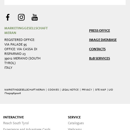
MARKETINGGESELLSCHAFT
PRESS OFFICE
MERAN
REGISTERED OFFICE:
IMAGE DATABASE
VIA PALADE 95
OFFICE: VIA CASSA DI
CONTACTS
RISPARMIO 23
39012 MERANO (SOUTH
B2B SERVICES
TYROL)
ITALY
MARKETINGGESELLSCHAFT MERAN |
COOKIES
|
LEGAL NOTICE
|
PRIVACY
|
SITE MAP
| UID
IT02509690216
INTERACTIVE
SERVICE
Reach South Tyrol
Catalogues
Experience and Advantage Cards
Webcams