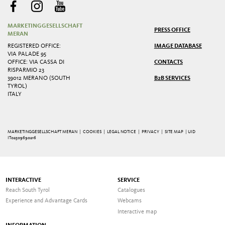
MARKETINGGESELLSCHAFT
PRESS OFFICE
MERAN
REGISTERED OFFICE:
IMAGE DATABASE
VIA PALADE 95
OFFICE: VIA CASSA DI
CONTACTS
RISPARMIO 23
39012 MERANO (SOUTH
B2B SERVICES
TYROL)
ITALY
MARKETINGGESELLSCHAFT MERAN |
COOKIES
|
LEGAL NOTICE
|
PRIVACY
|
SITE MAP
| UID
IT02509690216
INTERACTIVE
SERVICE
Reach South Tyrol
Catalogues
Experience and Advantage Cards
Webcams
Interactive map