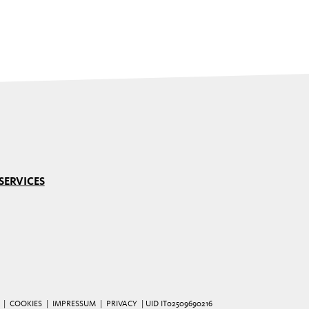
SERVICES
 |
COOKIES
|
IMPRESSUM
|
PRIVACY
| UID IT02509690216