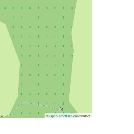
©
OpenStreetMap
contributors