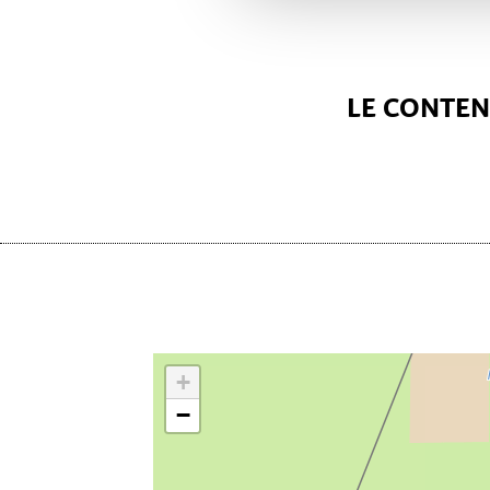
LE CONTENU
+
−