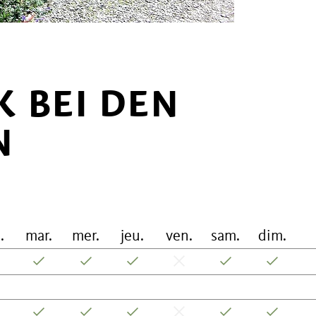
 BEI DEN
N
.
mar.
mer.
jeu.
ven.
sam.
dim.