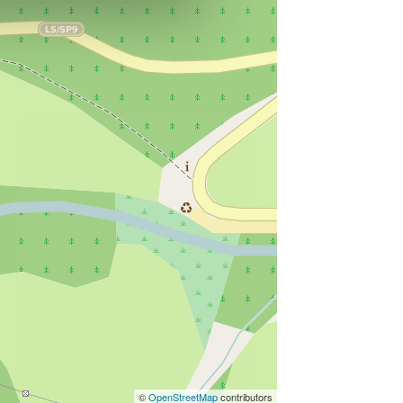
©
OpenStreetMap
contributors