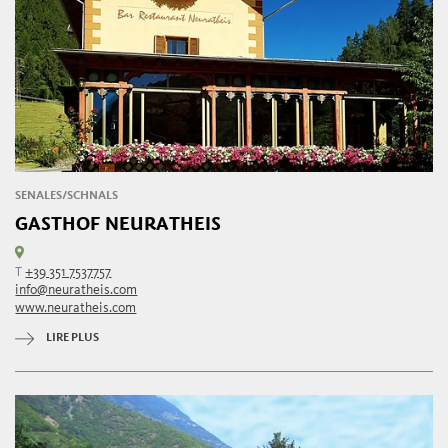
SENALES/SCHNALS
GASTHOF NEURATHEIS
T
+39 351 7537757
info@neuratheis.com
www.neuratheis.com
LIRE PLUS