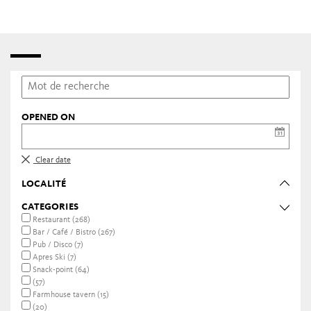
En plus des nombreux restaurants traditionnels et pizzerias
italiennes, la région de Merano compte une grande variété
de restaurants gastronomiques avec des chefs décorés par
les grands guides internationaux.
OPENED ON
Clear date
LOCALITÉ
CATEGORIES
Restaurant (268)
Bar / Café / Bistro (267)
Pub / Disco (7)
Apres Ski (7)
Snack-point (64)
(57)
Farmhouse tavern (15)
(20)