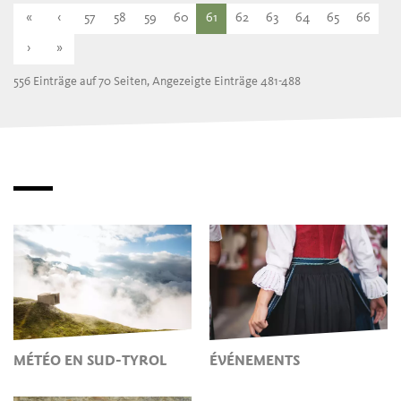
«
‹
57
58
59
60
61
62
63
64
65
66
›
»
556 Einträge auf 70 Seiten, Angezeigte Einträge 481-488
MÉTÉO EN SUD-TYROL
ÉVÉNEMENTS