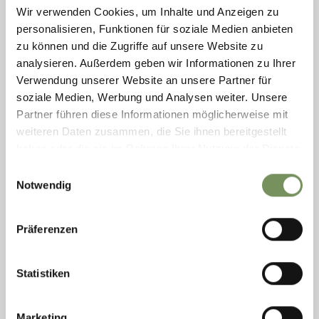
Wir verwenden Cookies, um Inhalte und Anzeigen zu
personalisieren, Funktionen für soziale Medien anbieten
zu können und die Zugriffe auf unsere Website zu
analysieren. Außerdem geben wir Informationen zu Ihrer
Verwendung unserer Website an unsere Partner für
soziale Medien, Werbung und Analysen weiter. Unsere
Partner führen diese Informationen möglicherweise mit
open
closes at 22:00
weiteren Daten zusammen, die Sie ihnen bereitgestellt
samedi
07:00 - 22:00
haben oder die sie im Rahmen Ihrer Nutzung der Dienste
T
+39 0473 279424
dimanche
07:00 - 22:00
info@sulfner.com
lundi
07:00 - 22:00
gesammelt haben.
Einwilligungsauswahl
www.sulfner.com
mardi
07:00 - 22:00
Notwendig
mercredi
07:00 - 22:00
LIRE PLUS
jeudi
07:00 - 22:00
vendredi
07:00 - 22:00
Präferenzen
Statistiken
Marketing