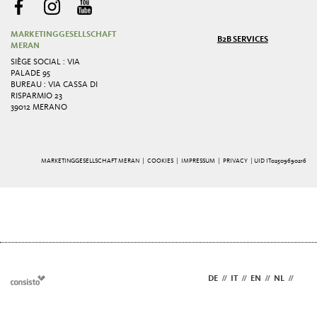
MARKETINGGESELLSCHAFT
B2B SERVICES
MERAN
SIÈGE SOCIAL : VIA
PALADE 95
BUREAU : VIA CASSA DI
RISPARMIO 23
39012 MERANO
MARKETINGGESELLSCHAFT MERAN |
COOKIES
|
IMPRESSUM
|
PRIVACY
| UID IT02509690216
DE
//
IT
//
EN
//
NL
//
FR