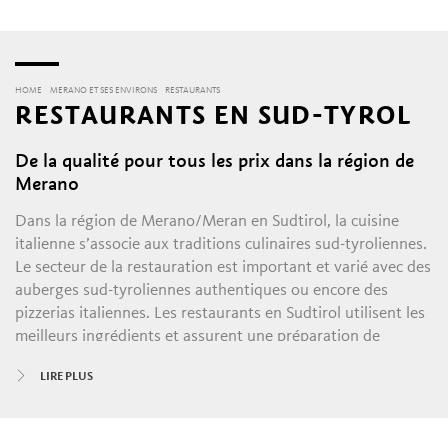
HOME
MERANO ET SES ENVIRONS
RESTAURANTS
RESTAURANTS EN SUD-TYROL
De la qualité pour tous les prix dans la région de
Merano
Dans la région de Merano/Meran en Sudtirol, la cuisine
italienne s’associe aux traditions culinaires sud-tyroliennes.
Le secteur de la restauration est important et varié avec des
auberges sud-tyroliennes authentiques ou encore des
pizzerias italiennes. Les restaurants en Sudtirol utilisent les
meilleurs ingrédients et assurent une préparation de
qualité. C’est vrai pour toutes les classes de prix, en allant
LIRE PLUS
des plats sud-tyroliens typiques jusqu’à la Nouvelle Cuisine
internationale.