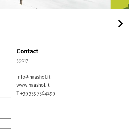
Contact
39017
info@haashof.it
www.haashof.it
T
+39 335 7364299