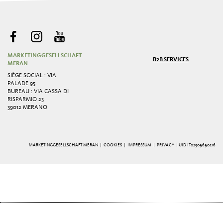
MARKETINGGESELLSCHAFT
B2B SERVICES
MERAN
SIÈGE SOCIAL : VIA
PALADE 95
BUREAU : VIA CASSA DI
RISPARMIO 23
39012 MERANO
MARKETINGGESELLSCHAFT MERAN |
COOKIES
|
IMPRESSUM
|
PRIVACY
| UID IT02509690216