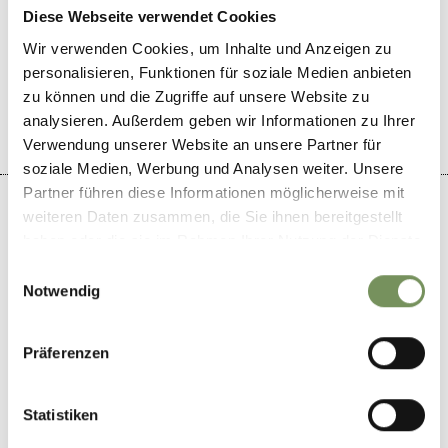
Diese Webseite verwendet Cookies
LE CONTENU VOUS A-T-IL ÉTÉ UTILE?
Wir verwenden Cookies, um Inhalte und Anzeigen zu
personalisieren, Funktionen für soziale Medien anbieten
OUI
NO
zu können und die Zugriffe auf unsere Website zu
analysieren. Außerdem geben wir Informationen zu Ihrer
Verwendung unserer Website an unsere Partner für
soziale Medien, Werbung und Analysen weiter. Unsere
Partner führen diese Informationen möglicherweise mit
weiteren Daten zusammen, die Sie ihnen bereitgestellt
haben oder die sie im Rahmen Ihrer Nutzung der Dienste
gesammelt haben.
Einwilligungsauswahl
+
Notwendig
−
Präferenzen
Statistiken