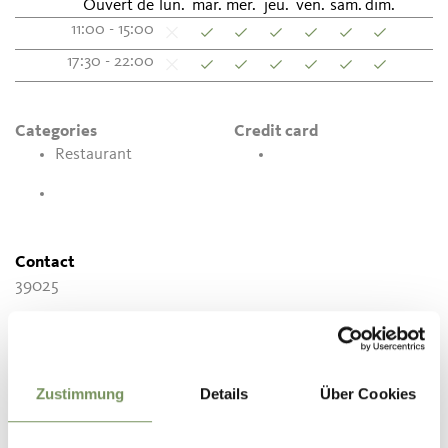
Ouvert de
lun.
mar.
mer.
jeu.
ven.
sam.
dim.
11:00 - 15:00
17:30 - 22:00
Categories
Credit card
Restaurant
Contact
39025
meinthairestaurantaltepost@rolmail.net
T
+39 377 3429016
Zustimmung
Details
Über Cookies