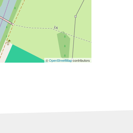
©
OpenStreetMap
contributors