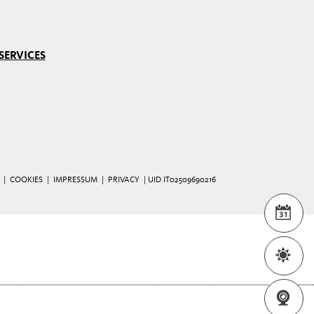
SERVICES
 |
COOKIES
|
IMPRESSUM
|
PRIVACY
| UID IT02509690216
WEA
WEB