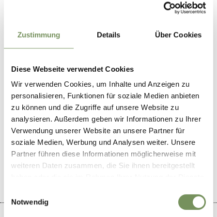
Contact
Gasthaus Waldrast
Stablet, 13
Zustimmung
Details
Über Cookies
39040
Proves/Proveis
trattoriaalbosco@virgilio.it
Diese Webseite verwendet Cookies
T
+39 0463 530155
Wir verwenden Cookies, um Inhalte und Anzeigen zu
personalisieren, Funktionen für soziale Medien anbieten
zu können und die Zugriffe auf unsere Website zu
analysieren. Außerdem geben wir Informationen zu Ihrer
Verwendung unserer Website an unsere Partner für
LE CONTENU VOUS A-T-IL ÉTÉ UTILE?
soziale Medien, Werbung und Analysen weiter. Unsere
Partner führen diese Informationen möglicherweise mit
OUI
NO
weiteren Daten zusammen, die Sie ihnen bereitgestellt
haben oder die sie im Rahmen Ihrer Nutzung der Dienste
gesammelt haben.
Einwilligungsauswahl
Notwendig