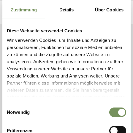
Zustimmung
Details
Über Cookies
Diese Webseite verwendet Cookies
Wir verwenden Cookies, um Inhalte und Anzeigen zu
personalisieren, Funktionen für soziale Medien anbieten
zu können und die Zugriffe auf unsere Website zu
PÉRIODE
analysieren. Außerdem geben wir Informationen zu Ihrer
Verwendung unserer Website an unsere Partner für
soziale Medien, Werbung und Analysen weiter. Unsere
Partner führen diese Informationen möglicherweise mit
weiteren Daten zusammen, die Sie ihnen bereitgestellt
CATÉGORIES
haben oder die sie im Rahmen Ihrer Nutzung der Dienste
gesammelt haben.
Einwilligungsauswahl
Notwendig
Präferenzen