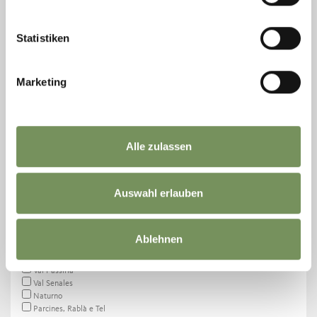
Statistiken
Marketing
LOCALITÉ
Lana et Environs
Hafling - Vöran - Meran 2000
Alle zulassen
Deutschnonsberg
Tesimo - Prissiano
Merano
Auswahl erlauben
Schenna
Dorf Tirol
Val d’Ultimo
Nalles
Ablehnen
Lagundo
Marlengo
Val Passiria
Val Senales
Naturno
Parcines, Rablà e Tel