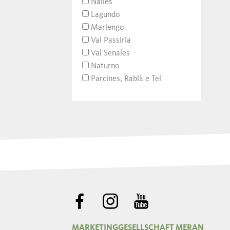
Nalles
Lagundo
Marlengo
Val Passiria
Val Senales
Naturno
Parcines, Rablà e Tel
MARKETINGGESELLSCHAFT MERAN