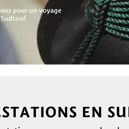
tions pour un voyage
 Sudtirol
ESTATIONS EN S