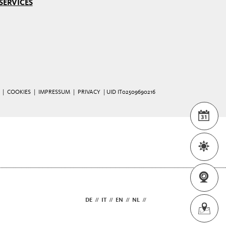
SERVICES
 |
COOKIES
|
IMPRESSUM
|
PRIVACY
| UID IT02509690216
WEA
WEB
DE
//
IT
//
EN
//
NL
//
FR