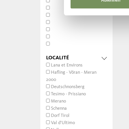
Ablehnen
LOCALITÉ
Lana et Environs
Hafling - Vöran - Meran
2000
Deutschnonsberg
Tesimo - Prissiano
Merano
Schenna
Dorf Tirol
Val d’Ultimo