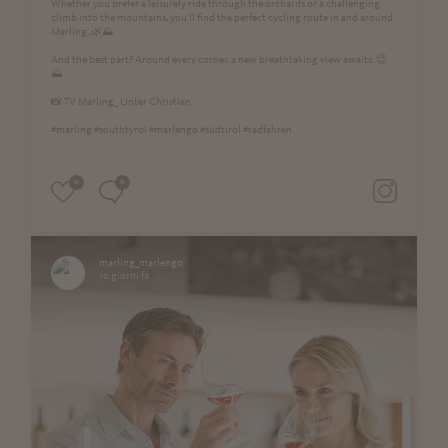
Whether you prefer a leisurely ride through the orchards or a challenging
climb into the mountains, you'll find the perfect cycling route in and around
Marling. 🌿⛰️
And the best part? Around every corner, a new breathtaking view awaits. 😉
⛰
📸 TV Marling_ Linter Christian
#marling #southtyrol #marlengo #südtirol #radfahren
0
0
marling_marlengo
10 giorni fa