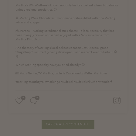
Marling’s WineCulture is known not only for its excellent wines, but also for
unique regional specialties. 😍
🍫 Marling Wine Chocolates – handmade pralines filled with fine Marling
wines and grappa.
🧀 Marnea – Marling’s traditional stick cheese – a local specialty that has
been lovingly revived and is best enjoyed with a Mostarda made from
Marling Pinot Noir.
And the story of Marling’s local delicacies continues: A special grape
"Gugelhupf" is currently being developed – and we can’t wait to taste it! 🍇
🥮
Which Marling specialty have you tried already? 😊
📸 Klaus Pircher, TV Marling, Latteria Castelfondo, Walter Mairhofer
#marling #southtyrol #marlengo #südtirol #südtirolerküche #weindorf
0
0
CARICA ALTRI CONTENUTI...