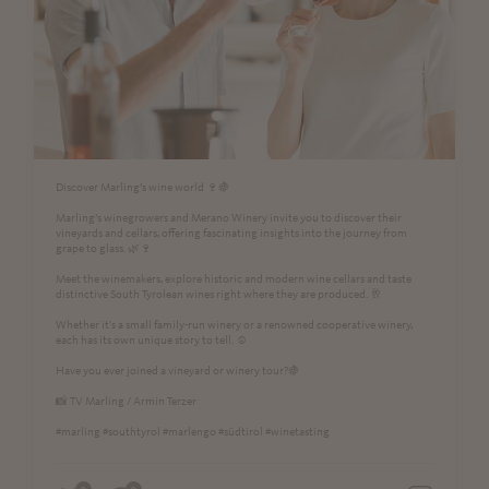
Discover Marling’s wine world 🍷🍇
Marling’s winegrowers and Merano Winery invite you to discover their
vineyards and cellars, offering fascinating insights into the journey from
grape to glass. 🌿🍷
Meet the winemakers, explore historic and modern wine cellars and taste
distinctive South Tyrolean wines right where they are produced. 🥂
Whether it's a small family-run winery or a renowned cooperative winery,
each has its own unique story to tell. ☺️
Have you ever joined a vineyard or winery tour?🍇
📸 TV Marling / Armin Terzer
#marling #southtyrol #marlengo #südtirol #winetasting
0
0