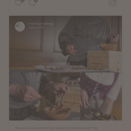
marling_marlengo
14 giorni fa
Have you discovered Marling’s special local delicacies yet?🍷🧀