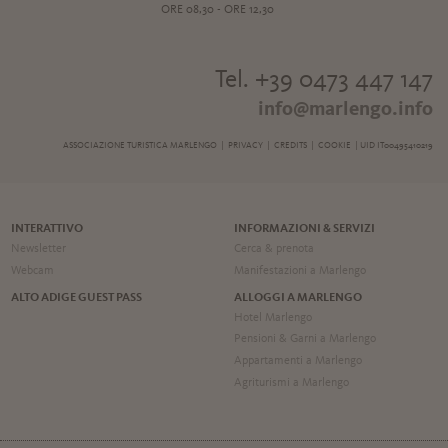
ORE 08,30 - ORE 12,30
Tel. +39 0473 447 147
info@marlengo.info
ASSOCIAZIONE TURISTICA MARLENGO |
PRIVACY
|
CREDITS
|
COOKIE
| UID IT00495410219
INTERATTIVO
INFORMAZIONI & SERVIZI
Newsletter
Cerca & prenota
Webcam
Manifestazioni a Marlengo
ALTO ADIGE GUEST PASS
ALLOGGI A MARLENGO
Hotel Marlengo
Pensioni & Garni a Marlengo
Appartamenti a Marlengo
Agriturismi a Marlengo