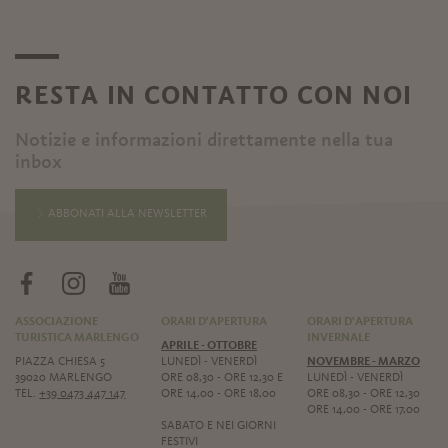
RESTA IN CONTATTO CON NOI
Notizie e informazioni direttamente nella tua
inbox
ABBONATI ALLA NEWSLETTER
ASSOCIAZIONE
ORARI D'APERTURA
ORARI D'APERTURA
TURISTICA MARLENGO
INVERNALE
APRILE - OTTOBRE
PIAZZA CHIESA 5
LUNEDÌ - VENERDÌ
NOVEMBRE - MARZO
39020 MARLENGO
ORE 08,30 - ORE 12,30 E
LUNEDÌ - VENERDÌ
TEL.
+39 0473 447 147
ORE 14,00 - ORE 18,00
ORE 08,30 - ORE 12,30
ORE 14,00 - ORE 17,00
SABATO E NEI GIORNI
FESTIVI