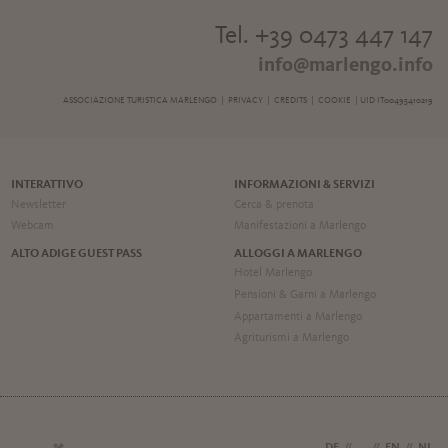
Tel. +39 0473 447 147
info@marlengo.info
ASSOCIAZIONE TURISTICA MARLENGO |
PRIVACY
|
CREDITS
|
COOKIE
| UID IT00495410219
INTERATTIVO
INFORMAZIONI & SERVIZI
Newsletter
Cerca & prenota
Webcam
Manifestazioni a Marlengo
ALTO ADIGE GUEST PASS
ALLOGGI A MARLENGO
Hotel Marlengo
Pensioni & Garni a Marlengo
Appartamenti a Marlengo
Agriturismi a Marlengo
DE
//
IT
//
EN
//
NL