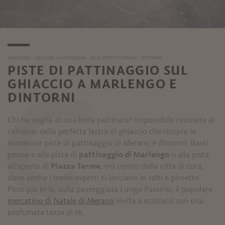
MARLENGO
VACANZE IN MONTAGNA
SCI & SPORT INVERNALI
PATTINARE
PISTE DI PATTINAGGIO SUL
GHIACCIO A MARLENGO E
DINTORNI
C
Chi ha voglia di una bella pattinata? Impossibile resistere al
richiamo della perfetta lastra di ghiaccio che ricopre le
numerose piste di pattinaggio di Merano e dintorni. Basti
pensare alla pista di
pattinaggio di Marlengo
o alla pista
all'aperto di
Piazza Terme
, nel centro della città di cura,
dove anche i meno esperti si lanciano in salti e piroette.
Poco più in là, sulla passeggiata Lungo Passirio, il popolare
mercatino di Natale di Merano
invita a scaldarsi con una
profumata tazza di tè.