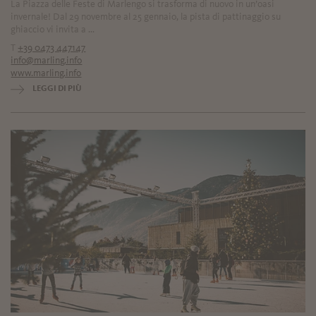
La Piazza delle Feste di Marlengo si trasforma di nuovo in un’oasi
invernale! Dal 29 novembre al 25 gennaio, la pista di pattinaggio su
ghiaccio vi invita a ...
T
+39 0473 447147
info@marling.info
www.marling.info
LEGGI DI PIÙ