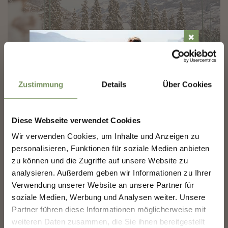
✖
Zustimmung
Details
Über Cookies
PISTA DI PATTINAGGIO TIROLO
Divertimento per tutta la famiglia sulla pista di pattinaggio a Tirolo.
Diese Webseite verwendet Cookies
NEWSLETTER-MARLENGO
Prezzi adulti: 5,50 Euro bambini fino a 14 anni: 4,50 Euro noleggio pattini:
2,50 Euro
Wir verwenden Cookies, um Inhalte und Anzeigen zu
T
+39 338 8013794
personalisieren, Funktionen für soziale Medien anbieten
Scoprite il meglio di Marlengo! 🌄
ulliu69@hotmail.com
zu können und die Zugriffe auf unsere Website zu
LEGGI DI PIÙ
Iscriviti subito alla nostra newsletter e sarai il primo
analysieren. Außerdem geben wir Informationen zu Ihrer
a conoscere offerte esclusive, eventi speciali e
Verwendung unserer Website an unsere Partner für
consigli nascosti per la tua prossima visita a
soziale Medien, Werbung und Analysen weiter. Unsere
Marlengo!
Partner führen diese Informationen möglicherweise mit
👉 Iscriviti ora e rendi la
tua vacanza a Marlengo
weiteren Daten zusammen, die Sie ihnen bereitgestellt
ancora più bella!