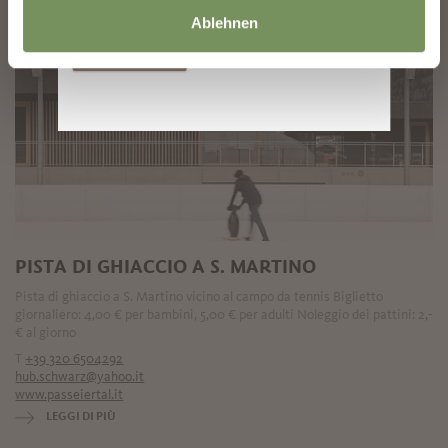
disponibili nella
Informativa sulla privacy
.
Ablehnen
Iscriversi
PISTA DI GHIACCIO A S. MARTINO
Pista di ghiaccio a S. Martino vicino al campo da tennis Biglietto
giornaliero: 4,00 € per bambini, 5,00 € per adulti Noleggio dei pattini: 2,-
€ al giorno
T
+39 320 6504292
hub.schwarz@yahoo.it
www.passeiertal.it
LEGGI DI PIÙ