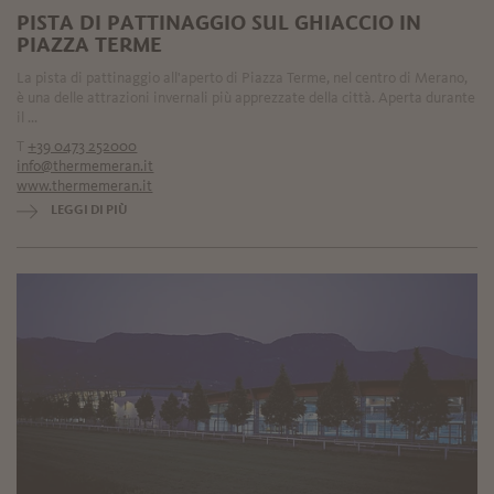
PISTA DI PATTINAGGIO SUL GHIACCIO IN
PIAZZA TERME
La pista di pattinaggio all'aperto di Piazza Terme, nel centro di Merano,
è una delle attrazioni invernali più apprezzate della città. Aperta durante
il ...
T
+39 0473 252000
info@thermemeran.it
www.thermemeran.it
LEGGI DI PIÙ