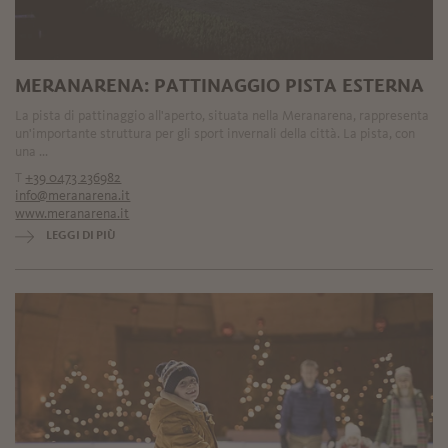
MERANARENA: PATTINAGGIO PISTA ESTERNA
La pista di pattinaggio all'aperto, situata nella Meranarena, rappresenta
un'importante struttura per gli sport invernali della città. La pista, con
una ...
T
+39 0473 236982
info@meranarena.it
www.meranarena.it
LEGGI DI PIÙ