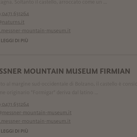
gna. Soltanto il castello, arroccato come un ...
 0471 631264
@naturns.it
messner-mountain-museum.it
LEGGI DI PIÙ
SSNER MOUNTAIN MUSEUM FIRMIAN
to al margine sud-occidentale di Bolzano, il castello è consi
me originario "Formigar" deriva dal latino ...
 0471 631264
@messner-mountain-museum.it
messner-mountain-museum.it
LEGGI DI PIÙ