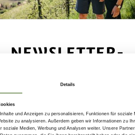
STEL TIROLO
enza degli omonimi conti, Castel Tirolo ha dato il nome all'i
NEWSLETTER-
seconda metà dell'XI secolo. Oggi, Castel ...
 0473 220221
MARLENGO
schlosstirol.it
chlosstirol.it
Details
LEGGI DI PIÙ
rite il meglio di Marlengo! 🌄
Cookies
nhalte und Anzeigen zu personalisieren, Funktionen für soziale
iviti subito alla nostra newsletter e sarai il primo a
 CASTELLO DI SCENA
Website zu analysieren. Außerdem geben wir Informationen zu I
scere offerte esclusive, eventi speciali e consigli
r soziale Medien, Werbung und Analysen weiter. Unsere Partner
ssente costruzione di Castel Schenna sopra Merano è ancora c