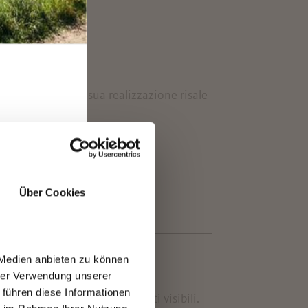
ntera regione. La sua realizzazione risale
Über Cookies
 Medien anbieten zu können
hrer Verwendung unserer
 führen diese Informationen
ircondata in parte da fossati visibili.