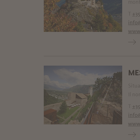
monta
T
+39
info
www.
ME
Situa
Il no
T
+39
info
www.