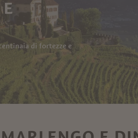
 E
entinaia di fortezze e
A MARLENGO E D