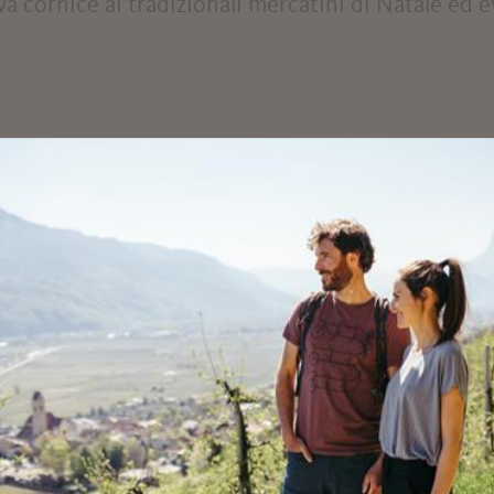
va cornice ai tradizionali mercatini di Natale ed
STEL LEBENBERG
l Lebenberg, uno dei gioielli storici e culturali dl Burgraviato
engo. Complesso vasto ed armonioso con cappella a ...
 320 401 851 1
schkavanrossem@gmail.com
lanaregion.it
LEGGI DI PIÙ