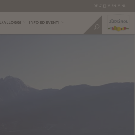
DE
//
IT
//
EN
//
NL
L/ALLOGGI
INFO ED EVENTI