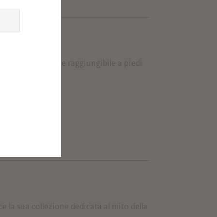
TO
tello è comodamente raggiungibile a piedi
ce la sua collezione dedicata al mito della