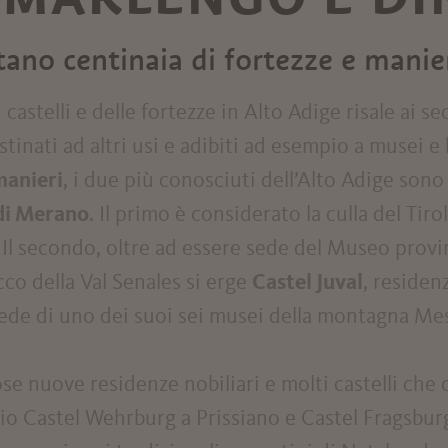
ano centinaia di fortezze e manie
castelli e delle fortezze in Alto Adige risale ai se
estinati ad altri usi e adibiti ad esempio a musei 
manieri
, i due più conosciuti dell’Alto Adige son
di Merano
. Il primo è considerato la culla del Tir
 Il secondo, oltre ad essere sede del Museo provin
cco della Val Senales si erge
Castel Juval
, residen
sede di uno dei suoi sei musei della montagna 
se nuove residenze nobiliari e molti castelli che 
io Castel Wehrburg a Prissiano e Castel Fragsbur