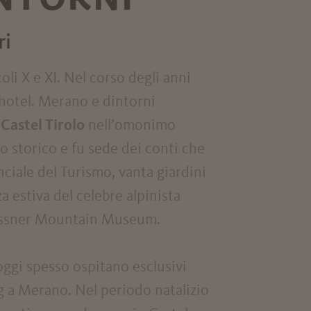
ri
coli X e XI. Nel corso degli anni
e hotel. Merano e dintorni
o
Castel Tirolo
nell’omonimo
olo storico e fu sede dei conti che
ciale del Turismo, vanta giardini
za estiva del celebre alpinista
Messner Mountain Museum.
oggi spesso ospitano esclusivi
g a Merano. Nel periodo natalizio