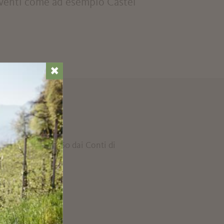
 eventi come ad esempio Castel
✖
. Edificato nel 1260 dai Conti di