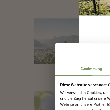
CA
Resid
alla 
T
+39
info@
www.s
Zustimmung
Scop
Diese Webseite verwendet 
Wir verwenden Cookies, um I
Iscr
IL
und die Zugriffe auf unsere 
cono
Website an unsere Partner fü
La po