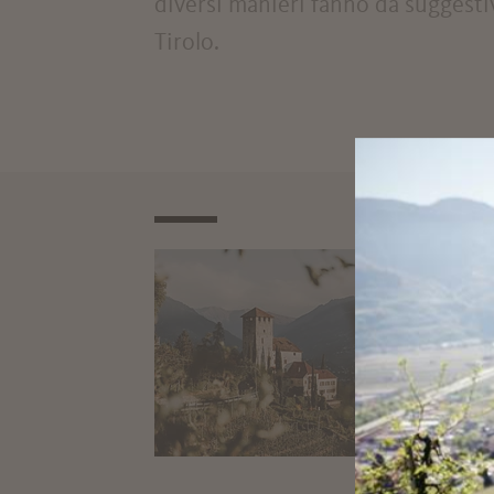
diversi manieri fanno da suggesti
Tirolo.
CA
Caste
Marl
T
+39
anou
www.