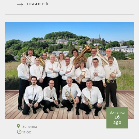
LEGGI DI PIÙ
domenica
16
ago
Schenna
11:00