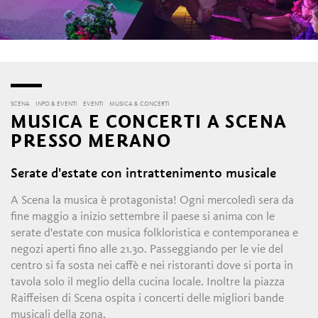
SCENA
INFO & EVENTI
EVENTI
MUSICA & CONCERTI
MUSICA E CONCERTI A SCENA
PRESSO MERANO
Serate d'estate con intrattenimento musicale
A Scena la musica è protagonista! Ogni mercoledì sera da
fine maggio a inizio settembre il paese si anima con le
serate d'estate con musica folkloristica e contemporanea e
negozi aperti fino alle 21.30. Passeggiando per le vie del
centro si fa sosta nei caffè e nei ristoranti dove si porta in
tavola solo il meglio della cucina locale. Inoltre la piazza
Raiffeisen di Scena ospita i concerti delle migliori bande
musicali della zona.