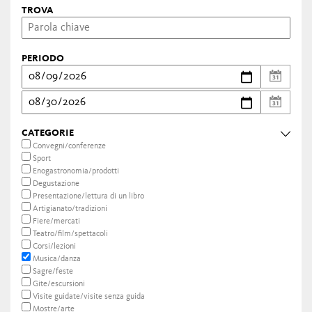
TROVA
PERIODO
CATEGORIE
Convegni/conferenze
Sport
Enogastronomia/prodotti
Degustazione
Presentazione/lettura di un libro
Artigianato/tradizioni
Fiere/mercati
Teatro/film/spettacoli
Corsi/lezioni
Musica/danza
Sagre/feste
Gite/escursioni
Visite guidate/visite senza guida
Mostre/arte