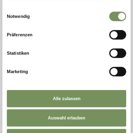
haben oder die sie im Rahmen Ihrer Nutzung der Dienste
gesammelt haben.
Einwilligungsauswahl
Notwendig
martedì
18
ago
Schenna
Präferenzen
20:30
CONCERTO DELLA BANDA MUSICALE
SCENA NEL CASTEL SCHENNA
Statistiken
La Banda Musicale di Scena e l’Associazione Turistica ti invitano
a un’esperienza musicale speciale nel cortile interno di Castel
Marketing
Schenna! Sotto la direzione del capobanda Martin Wieser, ti
attende ...
LEGGI DI PIÙ
Alle zulassen
Auswahl erlauben