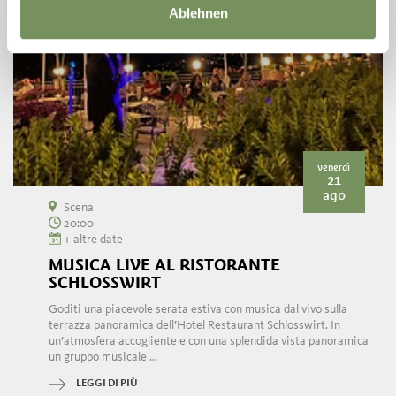
Ablehnen
venerdì
21
ago
Scena
20:00
+ altre date
MUSICA LIVE AL RISTORANTE
SCHLOSSWIRT
Goditi una piacevole serata estiva con musica dal vivo sulla
terrazza panoramica dell’Hotel Restaurant Schlosswirt. In
un’atmosfera accogliente e con una splendida vista panoramica
un gruppo musicale ...
LEGGI DI PIÙ