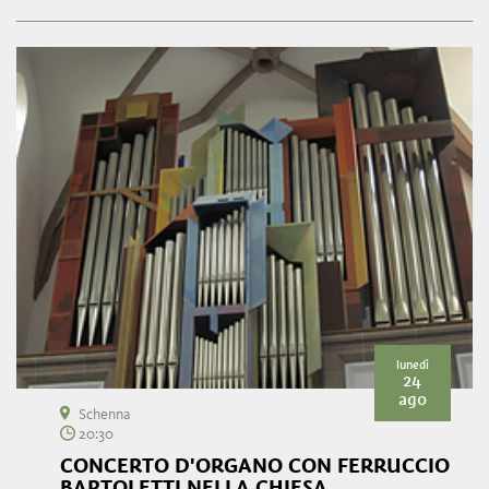
lunedì
24
ago
Schenna
20:30
CONCERTO D'ORGANO CON FERRUCCIO
BARTOLETTI NELLA CHIESA