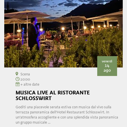
venerdì
14
ago
Scena
20:00
+ altre date
MUSICA LIVE AL RISTORANTE
SCHLOSSWIRT
Goditi una piacevole serata estiva con musica dal vivo sulla
terrazza panoramica dell’Hotel Restaurant Schlosswirt. In
un’atmosfera accogliente e con una splendida vista panoramica
un gruppo musicale ...