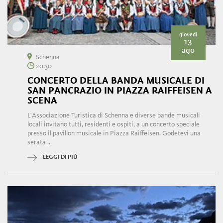
giovedì
13
ago
Schenna
20:30
CONCERTO DELLA BANDA MUSICALE DI
SAN PANCRAZIO IN PIAZZA RAIFFEISEN A
SCENA
L'Associazione Turistica di Schenna e diverse bande musicali
locali invitano tutti, residenti e ospiti, a un concerto speciale
presso il pavillon musicale in Piazza Raiffeisen. Godetevi una
serata ...
LEGGI DI PIÙ