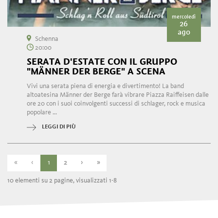
mercoledì
26
ago
Schenna
20:00
SERATA D'ESTATE CON IL GRUPPO
"MÄNNER DER BERGE" A SCENA
Vivi una serata piena di energia e divertimento! La band
altoatesina Männer der Berge farà vibrare Piazza Raiffeisen dalle
ore 20 con i suoi coinvolgenti successi di schlager, rock e musica
popolare ...
LEGGI DI PIÙ
«
‹
1
2
›
»
10 elementi su 2 pagine, visualizzati 1-8