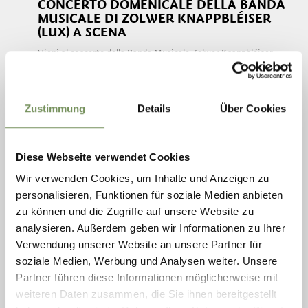
CONCERTO DOMENICALE DELLA BANDA
MUSICALE DI ZOLWER KNAPPBLÉISER
(LUX) A SCENA
Vieni al concerto della Banda Musicale Zolwer Knappbléiser
(LUX) in Piazza Raiffeisen a Scena! Lasciati incantare dalle
melodie coinvolgenti e trascorri una mattinata musicale
indimenticabile. Per il ...
Zustimmung
Details
Über Cookies
LEGGI DI PIÙ
Diese Webseite verwendet Cookies
Wir verwenden Cookies, um Inhalte und Anzeigen zu
personalisieren, Funktionen für soziale Medien anbieten
zu können und die Zugriffe auf unsere Website zu
analysieren. Außerdem geben wir Informationen zu Ihrer
Verwendung unserer Website an unsere Partner für
soziale Medien, Werbung und Analysen weiter. Unsere
Partner führen diese Informationen möglicherweise mit
weiteren Daten zusammen, die Sie ihnen bereitgestellt