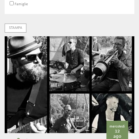
Famiglie
STAMPA
mercoledì
12
ago