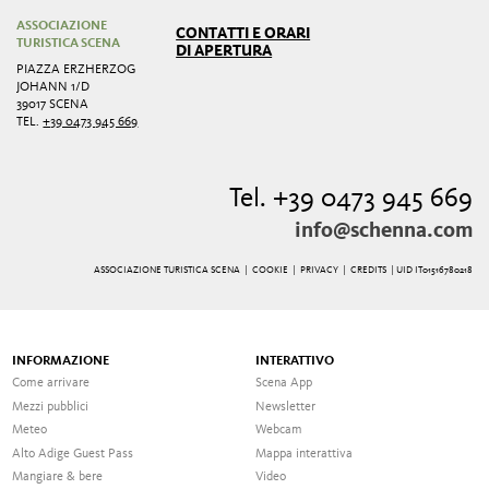
ASSOCIAZIONE
CONTATTI E ORARI
TURISTICA SCENA
DI APERTURA
PIAZZA ERZHERZOG
JOHANN 1/D
39017 SCENA
TEL.
+39 0473 945 669
Tel. +39 0473 945 669
info@schenna.com
ASSOCIAZIONE TURISTICA SCENA |
COOKIE
|
PRIVACY
|
CREDITS
| UID IT01516780218
INFORMAZIONE
INTERATTIVO
Come arrivare
Scena App
Mezzi pubblici
Newsletter
Meteo
Webcam
Alto Adige Guest Pass
Mappa interattiva
Mangiare & bere
Video