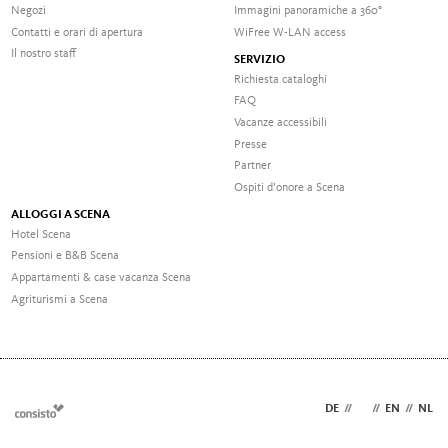
Negozi
Immagini panoramiche a 360°
Contatti e orari di apertura
WiFree W-LAN access
Il nostro staff
SERVIZIO
Richiesta cataloghi
FAQ
Vacanze accessibili
Presse
Partner
Ospiti d’onore a Scena
ALLOGGI A SCENA
Hotel Scena
Pensioni e B&B Scena
Appartamenti & case vacanza Scena
Agriturismi a Scena
DE
//
IT
//
EN
//
NL