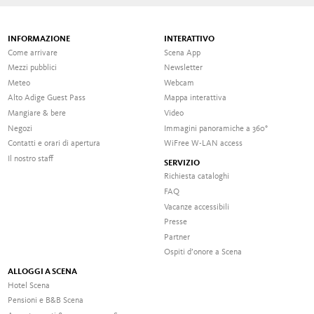
INFORMAZIONE
INTERATTIVO
Come arrivare
Scena App
Mezzi pubblici
Newsletter
Meteo
Webcam
Alto Adige Guest Pass
Mappa interattiva
Mangiare & bere
Video
Negozi
Immagini panoramiche a 360°
Contatti e orari di apertura
WiFree W-LAN access
Il nostro staff
SERVIZIO
Richiesta cataloghi
FAQ
Vacanze accessibili
Presse
Partner
Ospiti d’onore a Scena
ALLOGGI A SCENA
Hotel Scena
Pensioni e B&B Scena