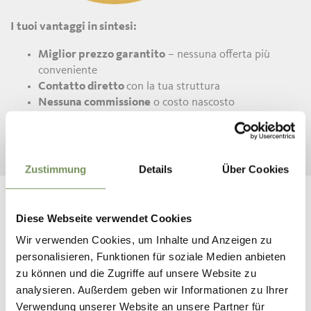
I tuoi vantaggi in sintesi:
Miglior prezzo garantito
– nessuna offerta più
conveniente
Contatto diretto
con la tua struttura
Nessuna commissione
o costo nascosto
Vantaggi esclusivi
presso numerose strutture
aderenti
Zustimmung
Details
Über Cookies
Diese Webseite verwendet Cookies
Wir verwenden Cookies, um Inhalte und Anzeigen zu
PRENOTA QUI LA TUA
personalisieren, Funktionen für soziale Medien anbieten
VACANZA DA SOGNO A SCENA!
zu können und die Zugriffe auf unsere Website zu
analysieren. Außerdem geben wir Informationen zu Ihrer
Verwendung unserer Website an unsere Partner für