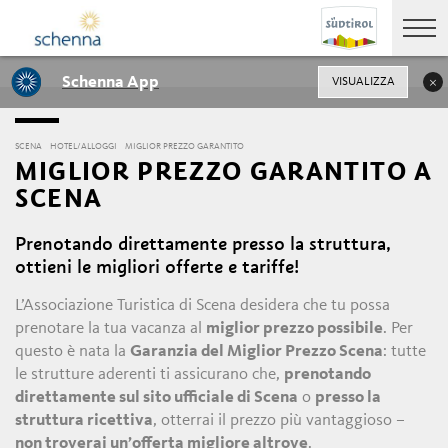
Schenna App
VISUALIZZA
SCENA
HOTEL/ALLOGGI
MIGLIOR PREZZO GARANTITO
MIGLIOR PREZZO GARANTITO A
SCENA
Prenotando direttamente presso la struttura,
ottieni le migliori offerte e tariffe!
L’Associazione Turistica di Scena desidera che tu possa
prenotare la tua vacanza al
miglior prezzo possibile
. Per
questo è nata la
Garanzia del Miglior Prezzo Scena
: tutte
le strutture aderenti ti assicurano che,
prenotando
direttamente sul sito ufficiale di Scena
o
presso la
struttura ricettiva
, otterrai il prezzo più vantaggioso –
non troverai un’offerta migliore altrove
.