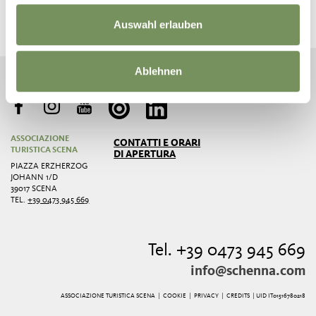
Notizie e informazioni direttamente nella tua
inbox
Auswahl erlauben
ABBONATI ALLA NEWSLETTER
Ablehnen
ASSOCIAZIONE
CONTATTI E ORARI
TURISTICA SCENA
DI APERTURA
PIAZZA ERZHERZOG
JOHANN 1/D
39017 SCENA
TEL.
+39 0473 945 669
Tel. +39 0473 945 669
info@schenna.com
ASSOCIAZIONE TURISTICA SCENA |
COOKIE
|
PRIVACY
|
CREDITS
| UID IT01516780218