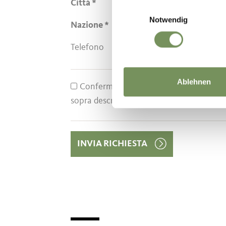
Città
Einwilligungsauswahl
Notwendig
Nazione
Telefono
Ablehnen
Confermo con la presente di avere let
sopra descritto.
INVIA RICHIESTA