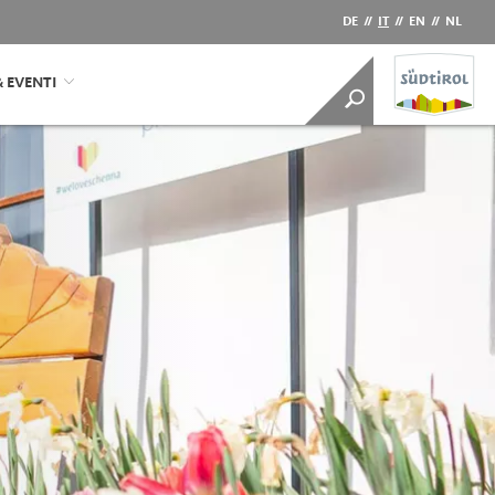
DE
//
IT
//
EN
//
NL
& EVENTI