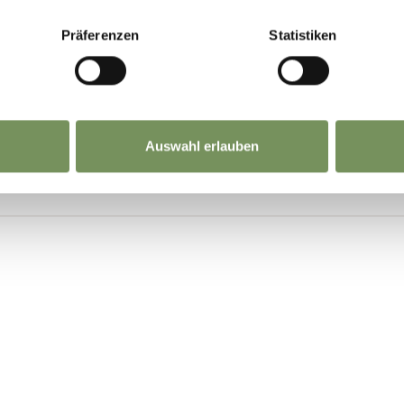
Präferenzen
Statistiken
Auswahl erlauben
to attentamente il
foglio informativo
e di approvare il tratta