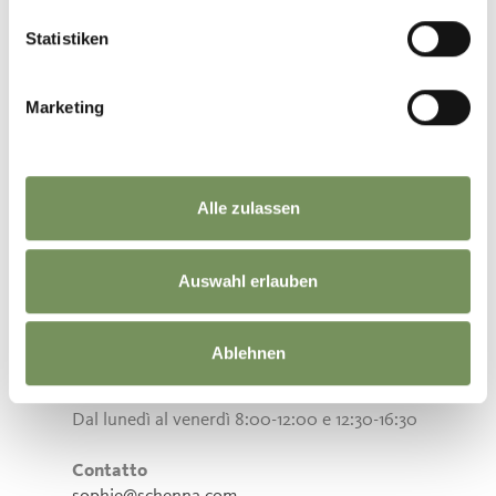
Statistiken
SOPHIE REGELE
Marketing
Da marzo 2018 presso l’Associazione Turistica.
Alle zulassen
Campo d’attività
- Sito web e app di Scena
- Elaborazioni dati
Auswahl erlauben
- Coach per albergatori
- Gestione dati
- Sostenibilità
Ablehnen
Orari di lavoro:
Dal lunedì al venerdì 8:00-12:00 e 12:30-16:30
Contatto