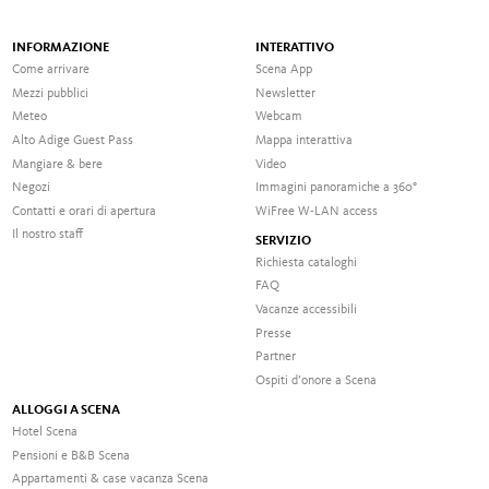
INFORMAZIONE
INTERATTIVO
Come arrivare
Scena App
Mezzi pubblici
Newsletter
Meteo
Webcam
Alto Adige Guest Pass
Mappa interattiva
Mangiare & bere
Video
Negozi
Immagini panoramiche a 360°
Contatti e orari di apertura
WiFree W-LAN access
Il nostro staff
SERVIZIO
Richiesta cataloghi
FAQ
Vacanze accessibili
Presse
Partner
Ospiti d’onore a Scena
ALLOGGI A SCENA
Hotel Scena
Pensioni e B&B Scena
Appartamenti & case vacanza Scena