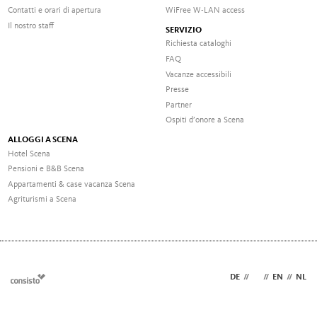
Contatti e orari di apertura
WiFree W-LAN access
Il nostro staff
SERVIZIO
Richiesta cataloghi
FAQ
Vacanze accessibili
Presse
Partner
Ospiti d’onore a Scena
ALLOGGI A SCENA
Hotel Scena
Pensioni e B&B Scena
Appartamenti & case vacanza Scena
Agriturismi a Scena
DE
//
IT
//
EN
//
NL