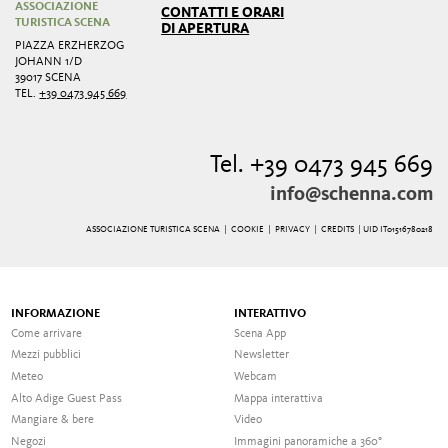
ASSOCIAZIONE
CONTATTI E ORARI
TURISTICA SCENA
DI APERTURA
PIAZZA ERZHERZOG
JOHANN 1/D
39017 SCENA
TEL.
+39 0473 945 669
Tel. +39 0473 945 669
info@schenna.com
ASSOCIAZIONE TURISTICA SCENA |
COOKIE
|
PRIVACY
|
CREDITS
| UID IT01516780218
INFORMAZIONE
INTERATTIVO
Come arrivare
Scena App
Mezzi pubblici
Newsletter
Meteo
Webcam
Alto Adige Guest Pass
Mappa interattiva
Mangiare & bere
Video
Negozi
Immagini panoramiche a 360°