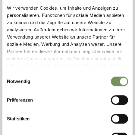
Wir verwenden Cookies, um Inhalte und Anzeigen zu
personalisieren, Funktionen für soziale Medien anbieten
zu können und die Zugriffe auf unsere Website zu
analysieren. Außerdem geben wir Informationen zu Ihrer
Verwendung unserer Website an unsere Partner für
IPPODROMO MERANO
soziale Medien, Werbung und Analysen weiter. Unsere
L’Ippodromo di Merano, noto anche come Ippodromo di Maia, è uno dei
Partner führen diese Informationen möglicherweise mit
più importanti e ricchi di tradizione d’Europa. Situato nel quartiere Maia
weiteren Daten zusammen, die Sie ihnen bereitgestellt
Bassa di Merano, ...
haben oder die sie im Rahmen Ihrer Nutzung der Dienste
T
+39 0473 446222
gesammelt haben.
info@merano-galoppo.it
Einwilligungsauswahl
www.ippodromomerano.it
Notwendig
LEGGI DI PIÙ
Präferenzen
Statistiken