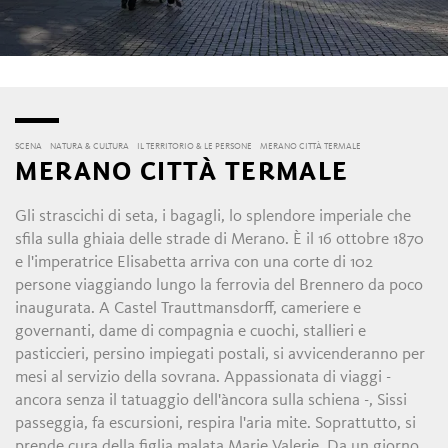
SCENA
NATURA & CULTURA
IL TERRITORIO & LE PERSONE
MERANO CITTÀ TERMALE
MERANO CITTÀ TERMALE
Gli strascichi di seta, i bagagli, lo splendore imperiale che
sfila sulla ghiaia delle strade di Merano. È il 16 ottobre 1870
e l'imperatrice Elisabetta arriva con una corte di 102
persone viaggiando lungo la ferrovia del Brennero da poco
inaugurata. A Castel Trauttmansdorff, cameriere e
governanti, dame di compagnia e cuochi, stallieri e
pasticcieri, persino impiegati postali, si avvicenderanno per
mesi al servizio della sovrana. Appassionata di viaggi -
ancora senza il tatuaggio dell'àncora sulla schiena -, Sissi
passeggia, fa escursioni, respira l'aria mite. Soprattutto, si
prende cura della figlia malata Marie Valerie. Da un giorno