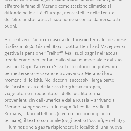
all'altro la fama di Merano come stazione climatica si
diffonde nelle città d'Europa, nei castelli e nelle tenute
dell'élite aristocratica. Il suo nome si consolida nei salotti
buoni.
A dire il vero l'anno di nascita del turismo termale meranese
risaliva al 1836. Già nel 1840 il dottor Bernhard Mazegger sr
gestiva la pensione “Freihof”. Ma i suoi bagni nell’acqua
fredda erano ben lontani dallo sfavillio imperiale e dal suo
fascino. Dopo l’arrivo di Sissi, tutti coloro che potevano
permetterselo cercavano e trovavano a Merano i loro
momenti di felicità. Nei decenni successivi, larga parte
dell'aristocrazia e della ricca borghesia europea, i
viaggiatori e i frequentatori delle località termali -
provenienti sin dall'America e dalla Russia – arrivano a
Merano. Vengono costruiti magnifici edifici e ville, il
Kurhaus, il Kurmittelhaus (il vero e proprio impianto
termale), il teatro comunale (oggi teatro Puccini), e nel 1873
l'illuminazione a gas fa risplendere la località di una nuova