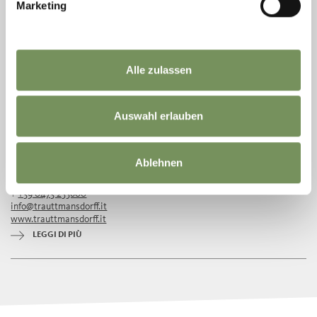
Marketing
Alle zulassen
Auswahl erlauben
I GIARDINI DI CASTEL TRAUTTMANSDORFF
Riconosciuti tra i giardini più belli d’Europa, i Giardini di Castel
Ablehnen
Trauttmansdorff sono un palcoscenico verde di straordinaria
biodiversità, che vi condurrà ...
T
+39 0473 255600
info@trauttmansdorff.it
www.trauttmansdorff.it
LEGGI DI PIÙ