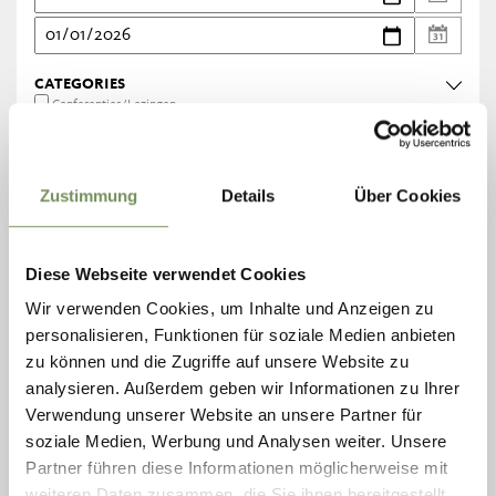
CATEGORIES
Conferenties/Lezingen
Sport
Gastronomie/Streekproducten
Zustimmung
Details
Über Cookies
Ambachten/Traditie
Beurzen/Markten
Theater/Voorstellingen
Cursussen/Scholing
Diese Webseite verwendet Cookies
Muziek/Dans
Volksfeesten/Festivals
Wir verwenden Cookies, um Inhalte und Anzeigen zu
Wandelingen/Uitstapjes
personalisieren, Funktionen für soziale Medien anbieten
Rondleidingen/Bezichtigingen
zu können und die Zugriffe auf unsere Website zu
Exposities/Kunst
Familie
analysieren. Außerdem geben wir Informationen zu Ihrer
Verwendung unserer Website an unsere Partner für
soziale Medien, Werbung und Analysen weiter. Unsere
Partner führen diese Informationen möglicherweise mit
DRUCKEN
weiteren Daten zusammen, die Sie ihnen bereitgestellt