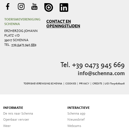
TOERISMEVERENIGING
CONTACT EN
SCHENNA
OPENINGSTIJDEN
ERZHERZOG JOHANN
PLATZ 1/D
39017 SCHENNA
TEL.
+39 0473 945 669
Tel. +39 0473 945 669
info@schenna.com
TOERISMEVERENIGING SCHENNA |
COOKIES
|
PRIVACY
|
CREDITS
| UID IT01516780218
INFORMATIE
INTERACTIEVE
De reis naar Schenna
Schenna app
Openbaar vervoer
Nieuwsbrief
Weer
Webcams