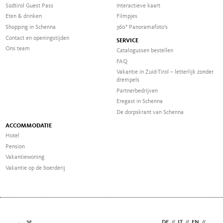
Südtirol Guest Pass
Interactieve kaart
Eten & drinken
Filmpjes
Shopping in Schenna
360° Panoramafoto's
Contact en openingstijden
SERVICE
Ons team
Catalogussen bestellen
FAQ
Vakantie in Zuid-Tirol – letterlijk zonder
drempels
Partnerbedrijven
Eregast in Schenna
De dorpskrant van Schenna
ACCOMMODATIE
Hotel
Pension
Vakantiewoning
Vakantie op de boerderij
DE
//
IT
//
EN
//
NL