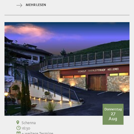
MEHR LESEN
Donnerstag
27
Aug
Schenna
16:30
+ weitere Termine