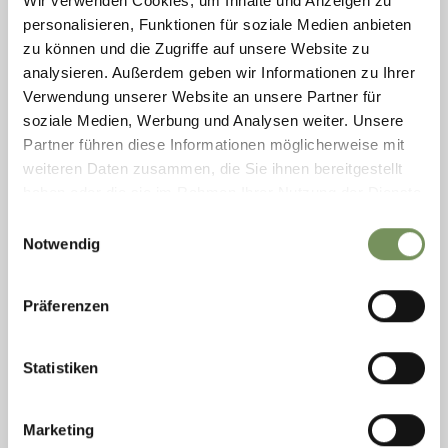
Wir verwenden Cookies, um Inhalte und Anzeigen zu
personalisieren, Funktionen für soziale Medien anbieten
zu können und die Zugriffe auf unsere Website zu
analysieren. Außerdem geben wir Informationen zu Ihrer
Verwendung unserer Website an unsere Partner für
Donnerstag
soziale Medien, Werbung und Analysen weiter. Unsere
27
Aug
Partner führen diese Informationen möglicherweise mit
Schenna
weiteren Daten zusammen, die Sie ihnen bereitgestellt
06:00
haben oder die sie im Rahmen Ihrer Nutzung der Dienste
+ weitere Termine
gesammelt haben.
BUSAUSFLUG: VENEDIG - TAGESFAHRT IN
Einwilligungsauswahl
DIE LAGUNENSTADT
Notwendig
Über Bozen, Trient und durch das Val Sugana bringt uns der Bus
über Bassano, Cittadella und Padua nach Venedig. Ankunft um ca.
Präferenzen
10.00 Uhr. Mit dem Schiff geht es nun zum Markusplatz, dem
Zentrum ...
MEHR LESEN
Statistiken
Marketing