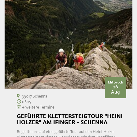
Mittwoch
26
Aug
39017 Schenna
08:15
+ weitere Termine
GEFÜHRTE KLETTERSTEIGTOUR "HEINI
HOLZER" AM IFINGER - SCHENNA
Begleite uns auf eine geführte Tour auf den Heini Holzer