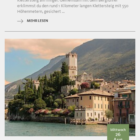
Klettersteig am Ifinger. Gemeinsam mit dem Bergführer
erklimmst du den rund 1 Kilometer langen Klettersteig mit 550
Höhenmetern, gesichert ...
MEHR LESEN
Mittwoch
26
Aug