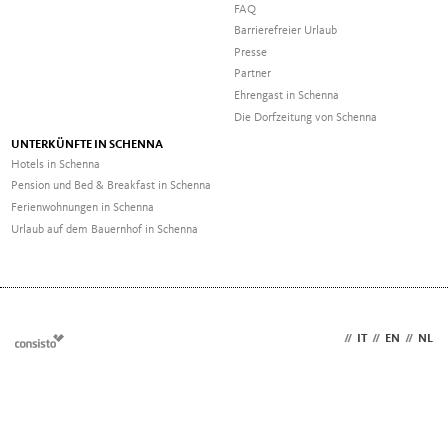
FAQ
Barrierefreier Urlaub
Presse
Partner
Ehrengast in Schenna
Die Dorfzeitung von Schenna
UNTERKÜNFTE IN SCHENNA
Hotels in Schenna
Pension und Bed & Breakfast in Schenna
Ferienwohnungen in Schenna
Urlaub auf dem Bauernhof in Schenna
DE
//
IT
//
EN
//
NL