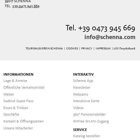
39017 SCHENNA
TEL.
+39 0473 945 669
Tel. +39 0473 945 669
info@schenna.com
TOURISMUSVEREIN SCHENNA |
COOKIES
|
PRIVACY
|
IMPRESSUM
| UID IT01516780218
INFORMATIONEN
INTERAKTIV
Lage & Anreise
Schenna App
Öffentliche Verkehrsmittel
Newsletter
Wetter
Webcams
Südtirol Guest Pass
Interaktive Karte
Essen & Trinken
Videos
Geschäfte
360° Panoramabilder
Kontakt & Öffnungszeiten
WiFree WLAN-Zugang
Unsere Mitarbeiter
SERVICE
Katalog bestellen