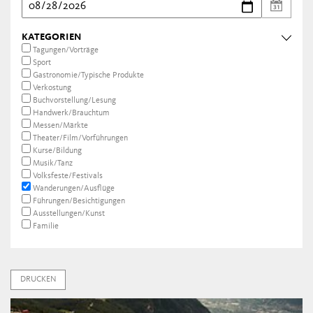
KATEGORIEN
Tagungen/Vorträge
Sport
Gastronomie/Typische Produkte
Verkostung
Buchvorstellung/Lesung
Handwerk/Brauchtum
Messen/Märkte
Theater/Film/Vorführungen
Kurse/Bildung
Musik/Tanz
Volksfeste/Festivals
Wanderungen/Ausflüge
Führungen/Besichtigungen
Ausstellungen/Kunst
Familie
DRUCKEN