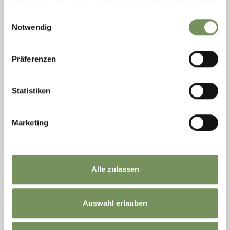
haben oder die sie im Rahmen Ihrer Nutzung der Dienste
gesammelt haben.
Einwilligungsauswahl
Notwendig
Präferenzen
MUSEUMPASSEIER IN ST. LEONHARD
Statistiken
Das Museum am Sandhof in Passeier, dem Geburtsort von Andreas
Hofer, erzählt lebendig und unterhaltsam, wie aus dem bärtigen Wirt und
Viehhändler der Tiroler ...
Marketing
T
+39 0473 659086
info@museum.passeier.it
www.museum.passeier.it
MEHR LESEN
Alle zulassen
Auswahl erlauben