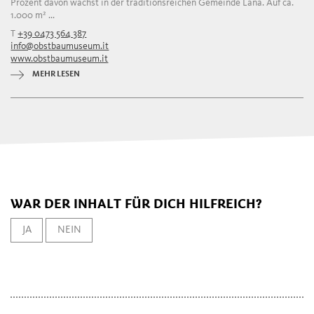
Prozent davon wächst in der traditionsreichen Gemeinde Lana. Auf ca.
1.000 m² ...
T
+39 0473 564 387
info@obstbaumuseum.it
www.obstbaumuseum.it
MEHR LESEN
WAR DER INHALT FÜR DICH HILFREICH?
JA
NEIN