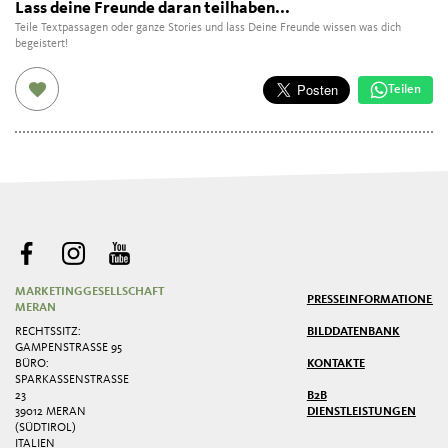
Lass deine Freunde daran teilhaben...
Teile Textpassagen oder ganze Stories und lass Deine Freunde wissen was dich
begeistert!
Teilen
MARKETINGGESELLSCHAFT
PRESSE
INFORMATIONEN
MERAN
RECHTSSITZ:
BILDDATENBANK
GAMPENSTRASSE 95
BÜRO:
KONTAKTE
SPARKASSENSTRASSE 2
3
B2B
39012 MERAN
DIENSTLEISTUNGEN
(SÜDTIROL)
ITALIEN