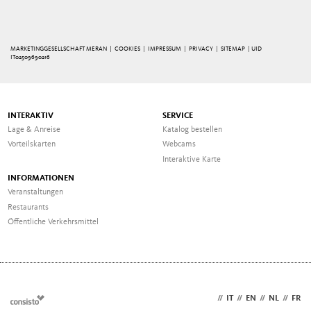
MARKETINGGESELLSCHAFT MERAN |
COOKIES
|
IMPRESSUM
|
PRIVACY
|
SITEMAP
| UID
IT02509690216
INTERAKTIV
SERVICE
Lage & Anreise
Katalog bestellen
Vorteilskarten
Webcams
Interaktive Karte
INFORMATIONEN
Veranstaltungen
Restaurants
Öffentliche Verkehrsmittel
DE
//
IT
//
EN
//
NL
//
FR