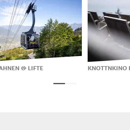
AHNEN & LIFTE
KNOTTNKINO 
WENIGEN MINUTEN MITTEN
DAS FREILU
DIE WANDERREGION
HOCHPLATEA
LING-VÖRAN-MERAN 2000
VÖRAN-MERA
 BERG- & SEILBAHNEN
SÜDTIROL