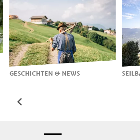
GESCHICHTEN & NEWS
SEILB
NEUIGKEITEN UND
IN 
INTERESSANTE GESCHICHTEN
IN 
AUS HAFLING, VÖRAN UND
HAF
MERAN 2000
MIT