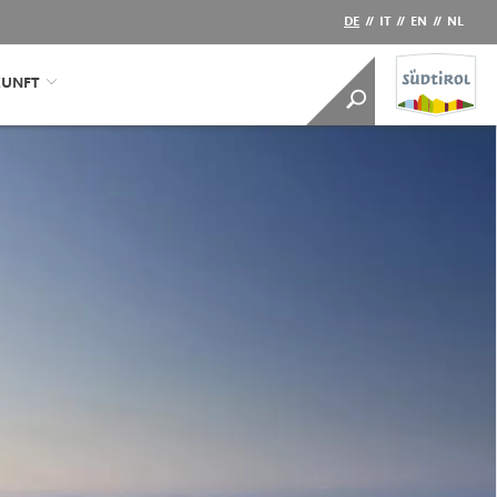
DE
//
IT
//
EN
//
NL
KUNFT