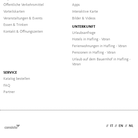
Öffentliche Verkehrsmittel
Apps
Vorteilskarten
Interaktive Karte
Veranstaltungen & Events
Bilder & Videos
Essen & Trinken
UNTERKUNFT
Kontakt & Öffnungszeiten
Urlaubsanfrage
Hotels in Hafling - Vöran
Ferienwohnungen in Hafling - Vöran
Pensionen in Hafling - Vöran
Urlaub auf dem Bauernhof in Hafling -
Vöran
SERVICE
Katalog bestellen
FAQ
Partner
DE
//
IT
//
EN
//
NL