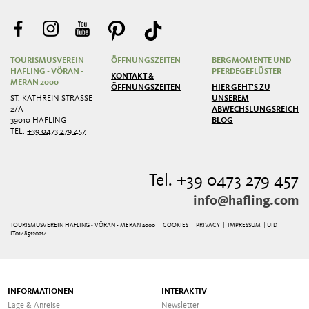
TOURISMUSVEREIN
ÖFFNUNGSZEITEN
BERGMOMENTE UND
HAFLING - VÖRAN -
PFERDEGEFLÜSTER
KONTAKT &
MERAN 2000
ÖFFNUNGSZEITEN
HIER GEHT'S ZU
ST. KATHREIN STRASSE 2
UNSEREM
/A
ABWECHSLUNGSREICHEN
39010 HAFLING
BLOG
TEL.
+39 0473 279 457
Tel. +39 0473 279 457
info@hafling.com
TOURISMUSVEREIN HAFLING - VÖRAN - MERAN 2000 |
COOKIES
|
PRIVACY
|
IMPRESSUM
| UID
IT01485120214
INFORMATIONEN
INTERAKTIV
Lage & Anreise
Newsletter