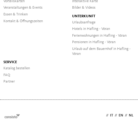
Vorteilskarten
Interaktive Karte
Veranstaltungen & Events
Bilder & Videos
Essen & Trinken
UNTERKUNFT
Kontakt & Öffnungszeiten
Urlaubsanfrage
Hotels in Hafling - Vöran
Ferienwohnungen in Hafling - Vöran
Pensionen in Hafling - Vöran
Urlaub auf dem Bauernhof in Hafling -
Vöran
SERVICE
Katalog bestellen
FAQ
Partner
DE
//
IT
//
EN
//
NL