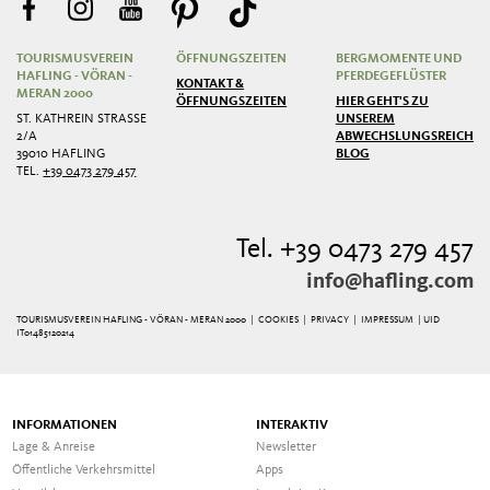
TOURISMUSVEREIN
ÖFFNUNGSZEITEN
BERGMOMENTE UND
HAFLING - VÖRAN -
PFERDEGEFLÜSTER
KONTAKT &
MERAN 2000
ÖFFNUNGSZEITEN
HIER GEHT'S ZU
ST. KATHREIN STRASSE 2
UNSEREM
/A
ABWECHSLUNGSREICHEN
39010 HAFLING
BLOG
TEL.
+39 0473 279 457
Tel. +39 0473 279 457
info@hafling.com
TOURISMUSVEREIN HAFLING - VÖRAN - MERAN 2000 |
COOKIES
|
PRIVACY
|
IMPRESSUM
| UID
IT01485120214
INFORMATIONEN
INTERAKTIV
Lage & Anreise
Newsletter
Öffentliche Verkehrsmittel
Apps