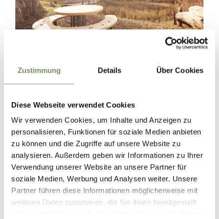
Zustimmung
Details
Über Cookies
Diese Webseite verwendet Cookies
Gestaltet mit regionalem Handwerk und
Verantwortungsbewusstsein
Wir verwenden Cookies, um Inhalte und Anzeigen zu
Die Rastplätze wurden vom Tourismusverein Hafling-Vöran-
personalisieren, Funktionen für soziale Medien anbieten
Meran 2000 mit Unterstützung der Gemeinden Hafling
zu können und die Zugriffe auf unsere Website zu
und Vöran und in Zusammenarbeit mit Oswald Kröss der
analysieren. Außerdem geben wir Informationen zu Ihrer
Tischlerei Kofler aus Terlan errichtet. Kröss kennt die
Verwendung unserer Website an unsere Partner für
Umgebung gut und legt Wert auf Qualität, Regionalität
soziale Medien, Werbung und Analysen weiter. Unsere
und Nachhaltigkeit. Sein Ziel war es, „etwas für die eigene
Partner führen diese Informationen möglicherweise mit
Region zu tun“ – ein Leitgedanke, der sich in Materialwahl,
weiteren Daten zusammen, die Sie ihnen bereitgestellt
Verarbeitung und Gestaltung widerspiegelt.
haben oder die sie im Rahmen Ihrer Nutzung der Dienste