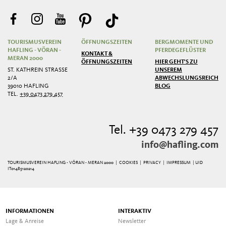
TOURISMUSVEREIN
ÖFFNUNGSZEITEN
BERGMOMENTE UND
HAFLING - VÖRAN -
PFERDEGEFLÜSTER
KONTAKT &
MERAN 2000
ÖFFNUNGSZEITEN
HIER GEHT'S ZU
ST. KATHREIN STRASSE 2
UNSEREM
/A
ABWECHSLUNGSREICHEN
39010 HAFLING
BLOG
TEL.
+39 0473 279 457
Tel. +39 0473 279 457
info@hafling.com
TOURISMUSVEREIN HAFLING - VÖRAN - MERAN 2000 |
COOKIES
|
PRIVACY
|
IMPRESSUM
| UID
IT01485120214
INFORMATIONEN
INTERAKTIV
Lage & Anreise
Newsletter