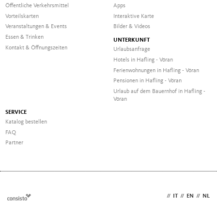
Öffentliche Verkehrsmittel
Apps
Vorteilskarten
Interaktive Karte
Veranstaltungen & Events
Bilder & Videos
Essen & Trinken
UNTERKUNFT
Kontakt & Öffnungszeiten
Urlaubsanfrage
Hotels in Hafling - Vöran
Ferienwohnungen in Hafling - Vöran
Pensionen in Hafling - Vöran
Urlaub auf dem Bauernhof in Hafling -
Vöran
SERVICE
Katalog bestellen
FAQ
Partner
DE
//
IT
//
EN
//
NL