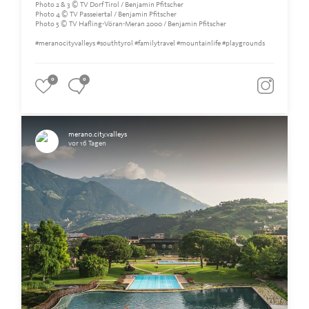
Photo 2 & 3 © TV Dorf Tirol / Benjamin Pfitscher
Photo 4 © TV Passeiertal / Benjamin Pfitscher
Photo 5 © TV Hafling-Vöran-Meran 2000 / Benjamin Pfitscher
#meranocityvalleys #southtyrol #familytravel #mountainlife #playgrounds
0
0
merano.city.valleys
vor 16 Tagen