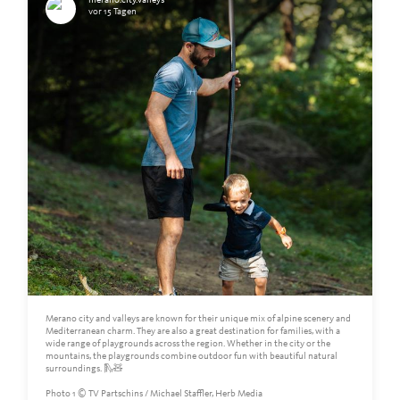
merano.city.valleys
vor 15 Tagen
Merano city and valleys are known for their unique mix of alpine scenery and
Mediterranean charm. They are also a great destination for families, with a
wide range of playgrounds across the region. Whether in the city or the
mountains, the playgrounds combine outdoor fun with beautiful natural
surroundings. 🛝🧸
Photo 1 © TV Partschins / Michael Staffler, Herb Media