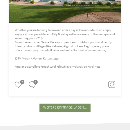
Whether you are looking to unwind after a day in the mountains or simply
enjoy a slower pace, Merano City & Valleys offers a variety of thermal spas and
swimming pools.🌴💧
From the renowned Terme Merano to panoramic outdoor pools and family
friendly lidos in villages like Naturns, Algund or Lana Region, every place
offers its own way to cool off, relax and make the most of a summer day.
©TV Meran / Manuel Kottersteger
#meranocityvalleys #southtyrol #slowtravel #relaxation #wellness
0
0
WEITERE EINTRÄGE LADEN...