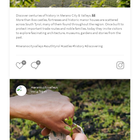
Discover centuries of history in Merano City & Valleys. 🏰
More than 800 castles, fortresses and historic manor houses are scattered
across South Tyrol, many of them found throughout the region. Once built to
protect important trade routes and noble families, today they invite visitors
to explore fascinating architecture, museums, gardens and stories from the
past.
#meranocityvalleys #southtyrol #castles #history #discovering
0
0
merano.city.valleys
vor 4 Tagen