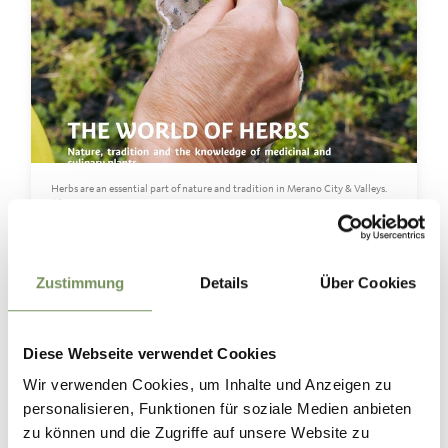
Herbs are an essential part of nature and tradition in Merano City & Valleys.
🌿
On guided hikes, visitors can learn to identify, collect and use wild plants
while discovering their healing properties and culinary value. Workshops
offer hands-on experiences, transforming herbs like nettle, thyme and yarrow
into herbal salts, teas and balms. The public herb garden in Merano
showcases a wide variety of local and Mediterranean herbs, while guided
Zustimmung
Details
Über Cookies
herb walks throughout the region invite visitors to discover this rich herbal
heritage firsthand.
Photo 1 & 3 © TV Algund
Photo 2 © lanaregion.it/Patrick Schwienbacher
Diese Webseite verwendet Cookies
#meranocityvalleys #southtyrol #herbs #wildherbs #outdoorlearningearning
Wir verwenden Cookies, um Inhalte und Anzeigen zu
personalisieren, Funktionen für soziale Medien anbieten
0
0
zu können und die Zugriffe auf unsere Website zu