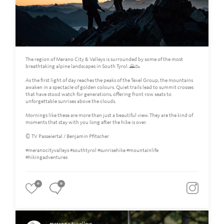
The region of Merano City & Valleys is surrounded by some of the most
breathtaking alpine landscapes in South Tyrol. 🌄🥾
As the first light of day reaches the peaks of the Texel Group, the mountains
awaken in a spectacle of golden colours. Quiet trails lead to summit crosses
that have stood watch for generations, offering front row seats to
unforgettable sunrises above the clouds.
Mornings like these are more than just a beautiful view. They are the kind of
moments that stay with you long after the hike is over.
© TV Passeiertal / Benjamin Pfitscher
#meranocityvalleys #southtyrol #sunrisehike #mountainlife
#hikingadventures
0
0