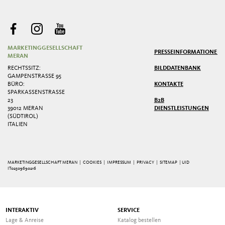
MARKETINGGESELLSCHAFT
PRESSE
INFORMATIONEN
MERAN
RECHTSSITZ:
BILDDATENBANK
GAMPENSTRASSE 95
BÜRO:
KONTAKTE
SPARKASSENSTRASSE 2
3
B2B
39012 MERAN
DIENSTLEISTUNGEN
(SÜDTIROL)
ITALIEN
MARKETINGGESELLSCHAFT MERAN |
COOKIES
|
IMPRESSUM
|
PRIVACY
|
SITEMAP
| UID
IT02509690216
INTERAKTIV
SERVICE
Lage & Anreise
Katalog bestellen