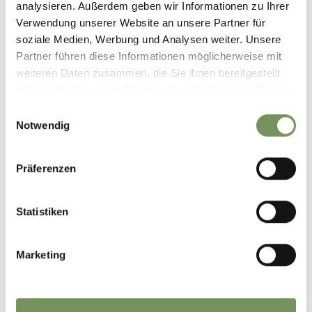
analysieren. Außerdem geben wir Informationen zu Ihrer
Verwendung unserer Website an unsere Partner für
soziale Medien, Werbung und Analysen weiter. Unsere
merano.city.valleys
vor 8 Tagen
Partner führen diese Informationen möglicherweise mit
weiteren Daten zusammen, die Sie ihnen bereitgestellt
haben oder die sie im Rahmen Ihrer Nutzung der Dienste
gesammelt haben.
Einwilligungsauswahl
Notwendig
Präferenzen
Statistiken
Marketing
Looking for something to do this August? Explore village festivals, concerts,
guided hikes, markets and many more events across Merano City & Valleys. 🍷
🎶