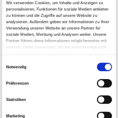
Wir verwenden Cookies, um Inhalte und Anzeigen zu
personalisieren, Funktionen für soziale Medien anbieten
zu können und die Zugriffe auf unsere Website zu
analysieren. Außerdem geben wir Informationen zu Ihrer
Verwendung unserer Website an unsere Partner für
soziale Medien, Werbung und Analysen weiter. Unsere
Partner führen diese Informationen möglicherweise mit
Schnals
weiteren Daten zusammen, die Sie ihnen bereitgestellt
Lazaunhütte
haben oder die sie im Rahmen Ihrer Nutzung der Dienste
gesammelt haben.
Lazaunhütte: Gaudi meets Genuss Auf der
Einwilligungsauswahl
Notwendig
Lazaunhütte wird eine Pause zur echten Quality-
Time, denn hier kannst du in der Natur einkehren
und nicht nur ...
Präferenzen
weiterlesen
Statistiken
Marketing