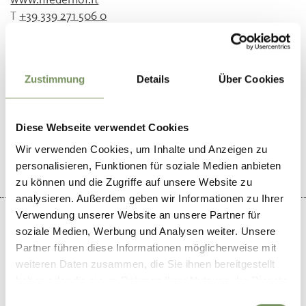
www.niederhof.it
T
+39 339 271 506 0
Zustimmung
Details
Über Cookies
DID YOU FIND THIS CONTENT HELPFUL?
Diese Webseite verwendet Cookies
YES
NO
Wir verwenden Cookies, um Inhalte und Anzeigen zu
personalisieren, Funktionen für soziale Medien anbieten
zu können und die Zugriffe auf unsere Website zu
analysieren. Außerdem geben wir Informationen zu Ihrer
Verwendung unserer Website an unsere Partner für
soziale Medien, Werbung und Analysen weiter. Unsere
Partner führen diese Informationen möglicherweise mit
weiteren Daten zusammen, die Sie ihnen bereitgestellt
+
haben oder die sie im Rahmen Ihrer Nutzung der Dienste
−
gesammelt haben.
Einwilligungsauswahl