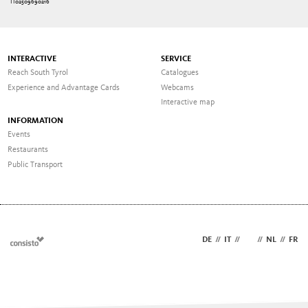
IT02509690216
INTERACTIVE
SERVICE
Reach South Tyrol
Catalogues
Experience and Advantage Cards
Webcams
Interactive map
INFORMATION
Events
Restaurants
Public Transport
DE
//
IT
//
EN
//
NL
//
FR