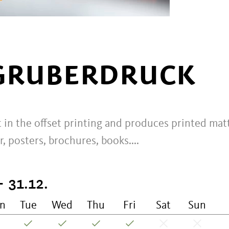
 GRUBERDRUCK
t in the offset printing and produces printed mat
, posters, brochures, books....
- 31.12.
n
Tue
Wed
Thu
Fri
Sat
Sun