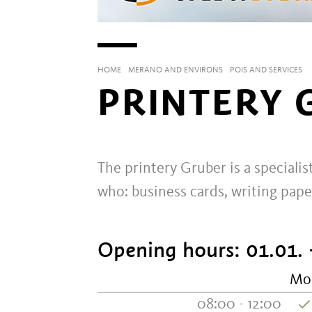
HOME
MERANO AND ENVIRONS
POIS AND SERVICES
PRINTERY
The printery Gruber is a specialis
who: business cards, writing paper
Opening hours:
01.01. 
Mo
08:00 - 12:00