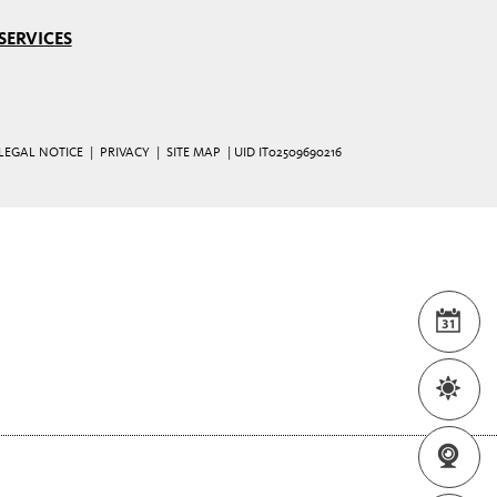
SERVICES
LEGAL NOTICE
|
PRIVACY
|
SITE MAP
| UID IT02509690216
EVE
WEA
WEB