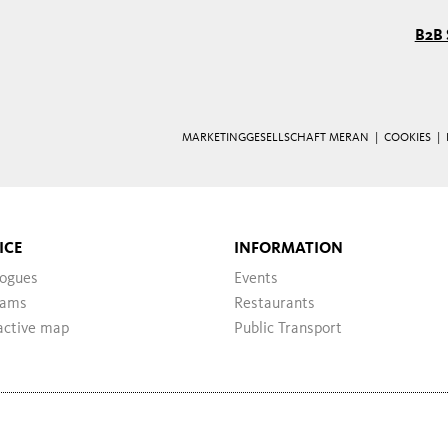
B2B 
MARKETINGGESELLSCHAFT MERAN |
COOKIES
|
ICE
INFORMATION
logues
Events
ams
Restaurants
active map
Public Transport