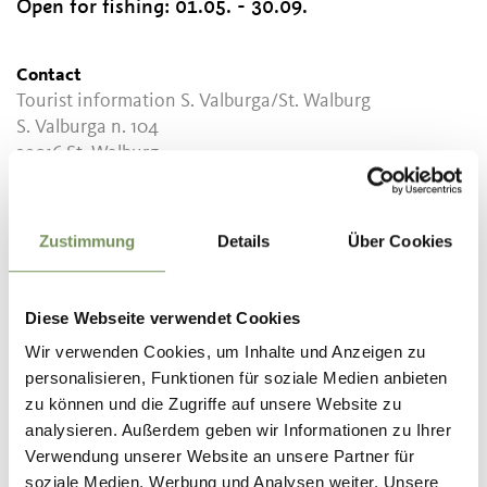
Open for fishing:
01.05. - 30.09.
Contact
Tourist information S. Valburga/St. Walburg
S. Valburga n. 104
39016
St. Walburg
info@ultental.it
www.ultental.it
Zustimmung
Details
Über Cookies
T
+39 0473 795387
Diese Webseite verwendet Cookies
Wir verwenden Cookies, um Inhalte und Anzeigen zu
personalisieren, Funktionen für soziale Medien anbieten
DID YOU FIND THIS CONTENT HELPFUL?
zu können und die Zugriffe auf unsere Website zu
analysieren. Außerdem geben wir Informationen zu Ihrer
YES
NO
Verwendung unserer Website an unsere Partner für
soziale Medien, Werbung und Analysen weiter. Unsere