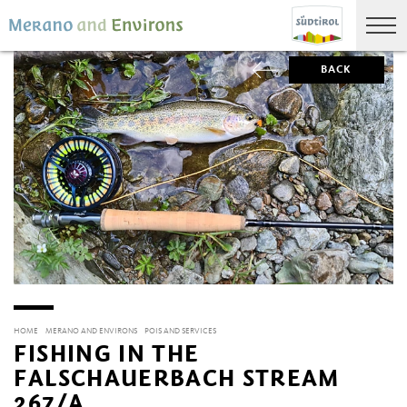
BACK
HOME
MERANO AND ENVIRONS
POIS AND SERVICES
FISHING IN THE
FALSCHAUERBACH STREAM
267/A