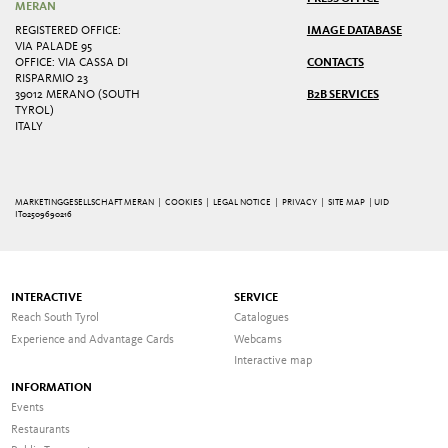
MERAN
REGISTERED OFFICE:
IMAGE DATABASE
VIA PALADE 95
OFFICE: VIA CASSA DI
CONTACTS
RISPARMIO 23
39012 MERANO (SOUTH
B2B SERVICES
TYROL)
ITALY
MARKETINGGESELLSCHAFT MERAN |
COOKIES
|
LEGAL NOTICE
|
PRIVACY
|
SITE MAP
| UID
IT02509690216
INTERACTIVE
SERVICE
Reach South Tyrol
Catalogues
Experience and Advantage Cards
Webcams
Interactive map
INFORMATION
Events
Restaurants