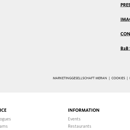
PRES
IMA
CON
B2B 
MARKETINGGESELLSCHAFT MERAN |
COOKIES
|
ICE
INFORMATION
logues
Events
ams
Restaurants