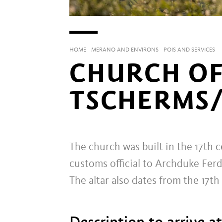
HOME
MERANO AND ENVIRONS
POIS AND SERVICES
CHURCH OF
TSCHERMS
The church was built in the 17th 
customs official to Archduke Fer
The altar also dates from the 17th
Description to arrive a