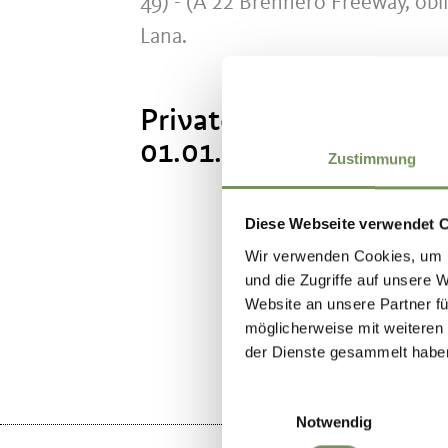
49) - (A 22 Brennero Freeway, ob
Lana.
Privately owned. The ch
01.01. - 31.12.
Zustimmung
Diese Webseite verwendet 
Wir verwenden Cookies, um I
und die Zugriffe auf unsere 
DID YOU F
Website an unsere Partner fü
möglicherweise mit weiteren
der Dienste gesammelt habe
Einwilligungsauswahl
Notwendig