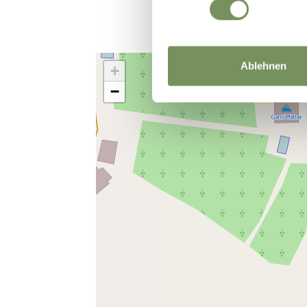
Ablehnen
+
−