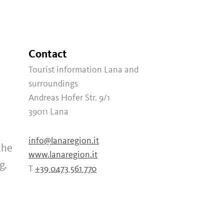
Contact
Tourist information Lana and
surroundings
Andreas Hofer Str. 9/1
39011
Lana
info@lanaregion.it
the
www.lanaregion.it
g.
T
+39 0473 561 770