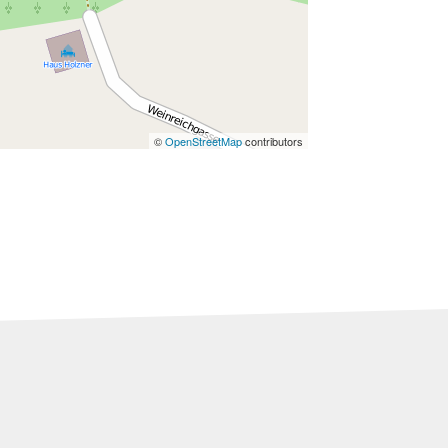
©
OpenStreetMap
contributors