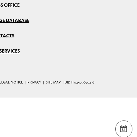
S OFFICE
GE DATABASE
TACTS
SERVICES
LEGAL NOTICE
|
PRIVACY
|
SITE MAP
| UID IT02509690216
EVE