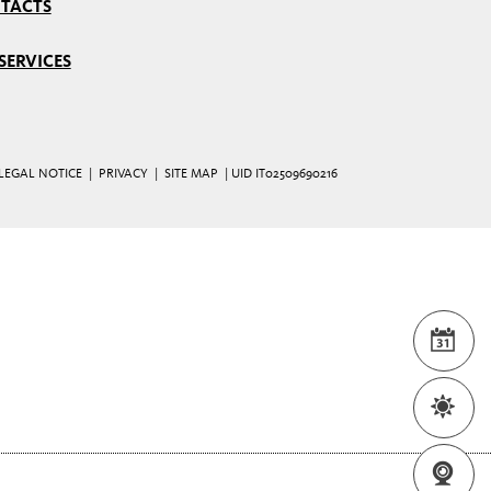
TACTS
SERVICES
LEGAL NOTICE
|
PRIVACY
|
SITE MAP
| UID IT02509690216
EVE
WEA
WEB