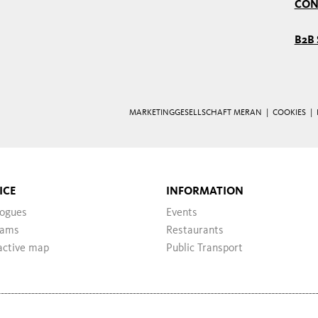
CON
B2B 
MARKETINGGESELLSCHAFT MERAN |
COOKIES
|
ICE
INFORMATION
logues
Events
ams
Restaurants
active map
Public Transport