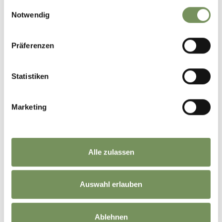
gesammelt haben.
−
Einwilligungsauswahl
Notwendig
Präferenzen
Statistiken
Marketing
Alle zulassen
Auswahl erlauben
Ablehnen