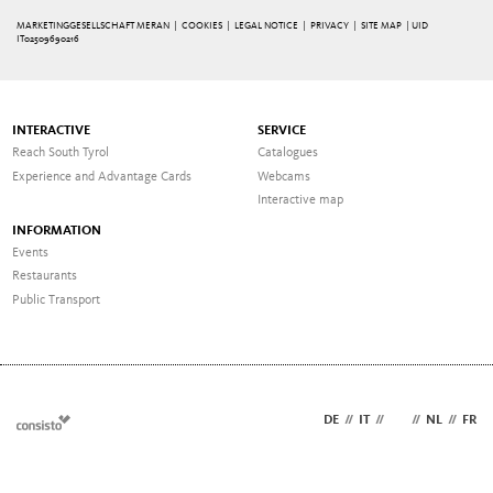
MARKETINGGESELLSCHAFT MERAN |
COOKIES
|
LEGAL NOTICE
|
PRIVACY
|
SITE MAP
| UID
IT02509690216
INTERACTIVE
SERVICE
Reach South Tyrol
Catalogues
Experience and Advantage Cards
Webcams
Interactive map
INFORMATION
Events
Restaurants
Public Transport
DE
//
IT
//
EN
//
NL
//
FR