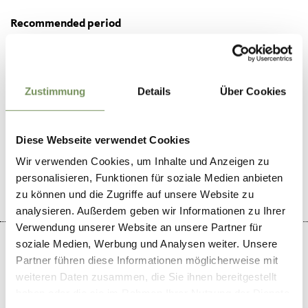
Recommended period
all-season
Zustimmung
Details
Über Cookies
DID YOU FIND THIS CONTENT HELPFUL?
Diese Webseite verwendet Cookies
YES
NO
Wir verwenden Cookies, um Inhalte und Anzeigen zu
personalisieren, Funktionen für soziale Medien anbieten
zu können und die Zugriffe auf unsere Website zu
analysieren. Außerdem geben wir Informationen zu Ihrer
Verwendung unserer Website an unsere Partner für
soziale Medien, Werbung und Analysen weiter. Unsere
Partner führen diese Informationen möglicherweise mit
weiteren Daten zusammen, die Sie ihnen bereitgestellt
+
haben oder die sie im Rahmen Ihrer Nutzung der Dienste