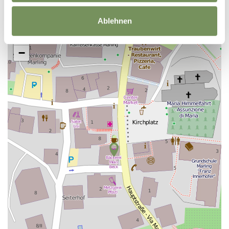
Ablehnen
+
−