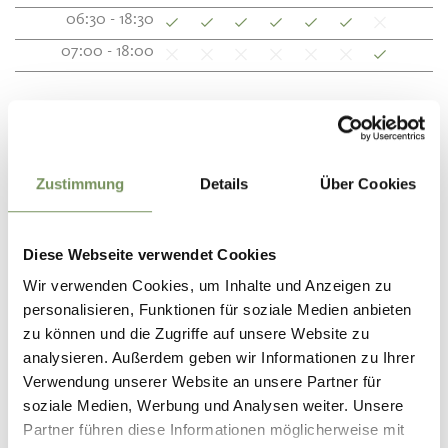
06:30 - 18:30
07:00 - 18:00
Opening hours winter:
30.10. - 26.03.
Mon
Tue
Wed
Thu
Fri
Sat
Sun
06:30 - 18:00
Zustimmung
Details
Über Cookies
07:00 - 18:00
Diese Webseite verwendet Cookies
Winter opening hours cafè:
30.10. - 26.03.
Wir verwenden Cookies, um Inhalte und Anzeigen zu
personalisieren, Funktionen für soziale Medien anbieten
Mon
Tue
Wed
Thu
Fri
Sat
Sun
zu können und die Zugriffe auf unsere Website zu
07:30 - 18:00
analysieren. Außerdem geben wir Informationen zu Ihrer
08:00 - 18:00
Verwendung unserer Website an unsere Partner für
soziale Medien, Werbung und Analysen weiter. Unsere
Partner führen diese Informationen möglicherweise mit
Contact