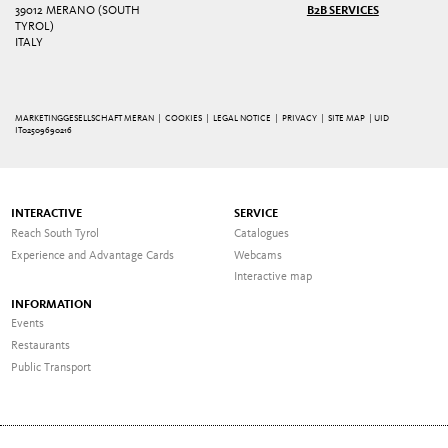
39012 MERANO (SOUTH
B2B SERVICES
TYROL)
ITALY
MARKETINGGESELLSCHAFT MERAN |
COOKIES
|
LEGAL NOTICE
|
PRIVACY
|
SITE MAP
| UID
IT02509690216
INTERACTIVE
SERVICE
Reach South Tyrol
Catalogues
Experience and Advantage Cards
Webcams
Interactive map
INFORMATION
Events
Restaurants
Public Transport