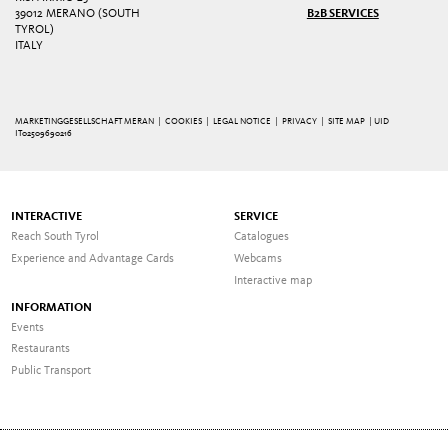
39012 MERANO (SOUTH
B2B SERVICES
TYROL)
ITALY
MARKETINGGESELLSCHAFT MERAN |
COOKIES
|
LEGAL NOTICE
|
PRIVACY
|
SITE MAP
| UID
IT02509690216
INTERACTIVE
SERVICE
Reach South Tyrol
Catalogues
Experience and Advantage Cards
Webcams
Interactive map
INFORMATION
Events
Restaurants
Public Transport