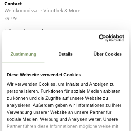
Contact
Weinkommissar - Vinothek & More
39019
info@weinkommissar.com
www.weinkommissar.com
T
+39 345 3040070
Zustimmung
Details
Über Cookies
Diese Webseite verwendet Cookies
DID YOU FIND THIS CONTENT HELPFUL?
Wir verwenden Cookies, um Inhalte und Anzeigen zu
personalisieren, Funktionen für soziale Medien anbieten
YES
NO
zu können und die Zugriffe auf unsere Website zu
analysieren. Außerdem geben wir Informationen zu Ihrer
Verwendung unserer Website an unsere Partner für
soziale Medien, Werbung und Analysen weiter. Unsere
Partner führen diese Informationen möglicherweise mit