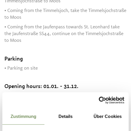
Timmelsjochstraße to Moos
• Coming from the Timmelsjoch, take the Timmelsjochstraße
to Moos
• Coming from the Jaufenpass towards St. Leonhard take
the Jaufenstraße SS44, continue on the Timmelsjochstraße
to Moos
Parking
• Parking on site
Opening hours:
01.01. - 31.12.
Mon
Tue
Wed
Thu
Fri
Sat
Sun
08:30 - 12:30
13:00 - 16:00
Zustimmung
Details
Über Cookies
Contact