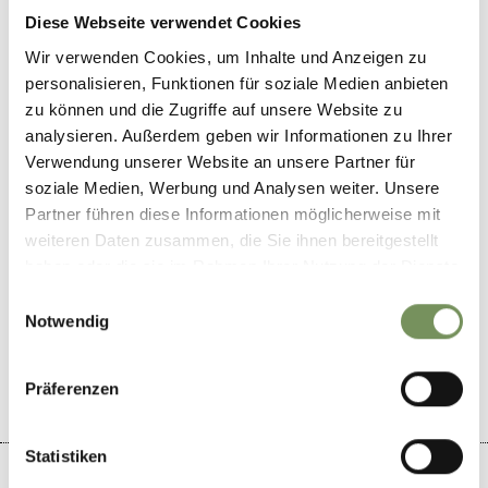
Diese Webseite verwendet Cookies
Carabinieri station Moos
Dorf 92
Wir verwenden Cookies, um Inhalte und Anzeigen zu
39013
Moos in Passeier
personalisieren, Funktionen für soziale Medien anbieten
zu können und die Zugriffe auf unsere Website zu
stbz531260@carabinieri.it
analysieren. Außerdem geben wir Informationen zu Ihrer
T
+39 0473 643521
Verwendung unserer Website an unsere Partner für
soziale Medien, Werbung und Analysen weiter. Unsere
Partner führen diese Informationen möglicherweise mit
weiteren Daten zusammen, die Sie ihnen bereitgestellt
haben oder die sie im Rahmen Ihrer Nutzung der Dienste
gesammelt haben.
DID YOU FIND THIS CONTENT HELPFUL?
Einwilligungsauswahl
Notwendig
YES
NO
Präferenzen
Statistiken