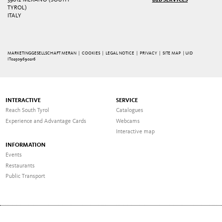
TYROL)
ITALY
MARKETINGGESELLSCHAFT MERAN |
COOKIES
|
LEGAL NOTICE
|
PRIVACY
|
SITE MAP
| UID
IT02509690216
INTERACTIVE
SERVICE
Reach South Tyrol
Catalogues
Experience and Advantage Cards
Webcams
Interactive map
INFORMATION
Events
Restaurants
Public Transport