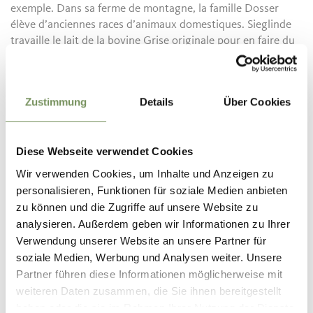
exemple. Dans sa ferme de montagne, la famille Dosser
élève d’anciennes races d’animaux domestiques. Sieglinde
travaille le lait de la bovine Grise originale pour en faire du
fromage qui portera les noms « Schmuggler Luis » et «
Rebell ». Les amateurs de fromage trouveront également
leur bonheur dans la
fromagerie Bio-Bergkäserei
de la
Zustimmung
Details
Über Cookies
vallée Passiria (Passeiertal). On y trouve tout un éventail de
fromages bio de la vallée.
Si vous faites une excursion dans la vallée d’Ultimo
Diese Webseite verwendet Cookies
(Ultental), prévoyez un détour par la
fromagerie de chèvre
d’Edith
. Situé directement sur le sentier des fermes
Wir verwenden Cookies, um Inhalte und Anzeigen zu
(Höfeweg), le Baschtelehof offre un assortiment de
personalisieren, Funktionen für soziale Medien anbieten
différents fromages de chèvre, affinés avec du raifort, du
zu können und die Zugriffe auf unsere Website zu
basilic et du piment rouge, ou encore du persil. Conseil: Si
analysieren. Außerdem geben wir Informationen zu Ihrer
vous n’aimez pas le fromage de chèvre, mais que vous
Verwendung unserer Website an unsere Partner für
voulez vous laisser tenter par l’aventure, commencez par la
soziale Medien, Werbung und Analysen weiter. Unsere
fromagerie d’Edith, car son fromage a un goût
Partner führen diese Informationen möglicherweise mit
particulièrement léger et n’est pas trop fort.
weiteren Daten zusammen, die Sie ihnen bereitgestellt
haben oder die sie im Rahmen Ihrer Nutzung der Dienste