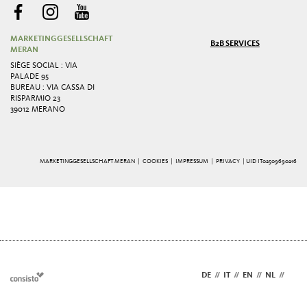
MARKETINGGESELLSCHAFT
B2B SERVICES
MERAN
SIÈGE SOCIAL : VIA
PALADE 95
BUREAU : VIA CASSA DI
RISPARMIO 23
39012 MERANO
MARKETINGGESELLSCHAFT MERAN |
COOKIES
|
IMPRESSUM
|
PRIVACY
| UID IT02509690216
DE
//
IT
//
EN
//
NL
//
FR