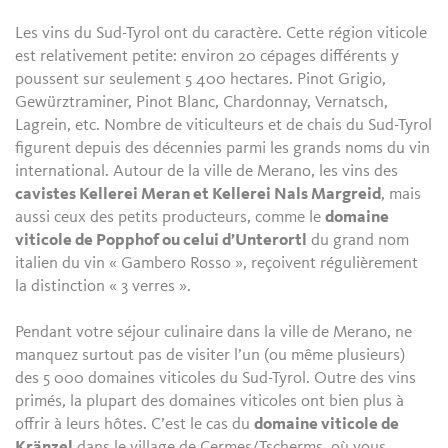
Les vins du Sud-Tyrol ont du caractère. Cette région viticole
est relativement petite: environ 20 cépages différents y
poussent sur seulement 5 400 hectares. Pinot Grigio,
Gewürztraminer, Pinot Blanc, Chardonnay, Vernatsch,
Lagrein, etc. Nombre de viticulteurs et de chais du Sud-Tyrol
figurent depuis des décennies parmi les grands noms du vin
international. Autour de la ville de Merano, les vins des
cavistes Kellerei Meran et Kellerei Nals Margreid
, mais
aussi ceux des petits producteurs, comme le
domaine
viticole de Popphof ou celui d’Unterortl
du grand nom
italien du vin « Gambero Rosso », reçoivent régulièrement
la distinction « 3 verres ».
Pendant votre séjour culinaire dans la ville de Merano, ne
manquez surtout pas de visiter l’un (ou même plusieurs)
des 5 000 domaines viticoles du Sud-Tyrol. Outre des vins
primés, la plupart des domaines viticoles ont bien plus à
offrir à leurs hôtes. C’est le cas du
domaine viticole de
Kränzel
dans le village de Cermes/Tscherms, où vous