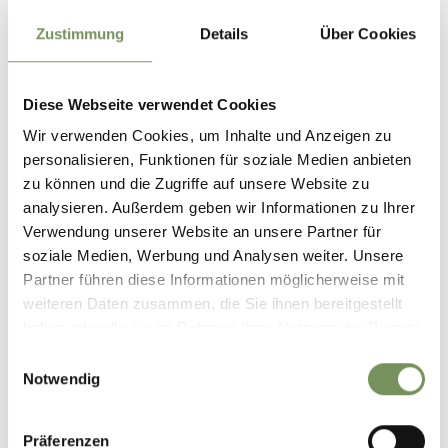
Difficulté
easy
Zustimmung
Details
Über Cookies
Dénivelé montée
81 hm
Dénivelé descente
81 hm
Highest point
699 m
Diese Webseite verwendet Cookies
Wir verwenden Cookies, um Inhalte und Anzeigen zu
personalisieren, Funktionen für soziale Medien anbieten
DOWNLOAD GPX-FILE
zu können und die Zugriffe auf unsere Website zu
analysieren. Außerdem geben wir Informationen zu Ihrer
Tourismusverein Tisens-
Verwendung unserer Website an unsere Partner für
Prissian
soziale Medien, Werbung und Analysen weiter. Unsere
Bäcknhaus 54
Partner führen diese Informationen möglicherweise mit
39010 Tisens/Prissian
weiteren Daten zusammen, die Sie ihnen bereitgestellt
info@tisensprissian.com
haben oder die sie im Rahmen Ihrer Nutzung der Dienste
gesammelt haben.
Einwilligungsauswahl
Notwendig
Präferenzen
LE CONTENU VOUS A-T-IL ÉTÉ UTILE?