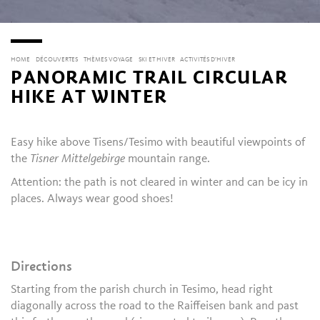
HOME
DÉCOUVERTES
THÈMES VOYAGE
SKI ET HIVER
ACTIVITÉS D’HIVER
PANORAMIC TRAIL CIRCULAR
HIKE AT WINTER
Easy hike above Tisens/Tesimo with beautiful viewpoints of
the
Tisner Mittelgebirge
mountain range.
Attention: the path is not cleared in winter and can be icy in
places. Always wear good shoes!
Directions
Starting from the parish church in Tesimo, head right
diagonally across the road to the Raiffeisen bank and past