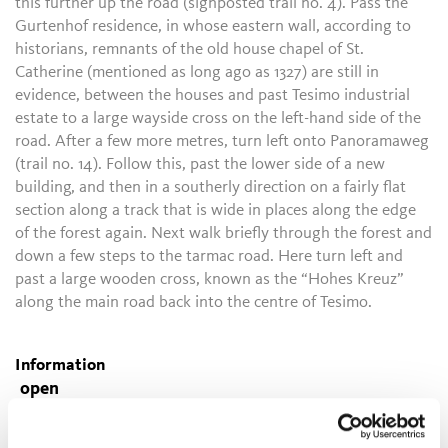
this further up the road (signposted trail no. 4). Pass the
Gurtenhof residence, in whose eastern wall, according to
historians, remnants of the old house chapel of St.
Catherine (mentioned as long ago as 1327) are still in
evidence, between the houses and past Tesimo industrial
estate to a large wayside cross on the left-hand side of the
road. After a few more metres, turn left onto Panoramaweg
(trail no. 14). Follow this, past the lower side of a new
building, and then in a southerly direction on a fairly flat
section along a track that is wide in places along the edge
of the forest again. Next walk briefly through the forest and
down a few steps to the tarmac road. Here turn left and
past a large wooden cross, known as the “Hohes Kreuz”
along the main road back into the centre of Tesimo.
Information
open
Durée
0:43 h
Longueur
2,5 km