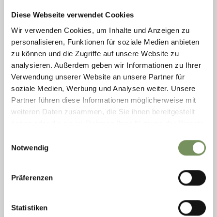
Diese Webseite verwendet Cookies
Wir verwenden Cookies, um Inhalte und Anzeigen zu
personalisieren, Funktionen für soziale Medien anbieten
zu können und die Zugriffe auf unsere Website zu
analysieren. Außerdem geben wir Informationen zu Ihrer
Verwendung unserer Website an unsere Partner für
soziale Medien, Werbung und Analysen weiter. Unsere
Partner führen diese Informationen möglicherweise mit
weiteren Daten zusammen, die Sie ihnen bereitgestellt
haben oder die sie im Rahmen Ihrer Nutzung der Dienste
gesammelt haben.
Einwilligungsauswahl
open
Notwendig
SNOWSHOE HIKES
SNOWSHOE HIKING TO THE FALTSCHNALALM
Präferenzen
MOUNTAIN HUT (1,875 M)
Avalanche risk: Beware of avalanches below the hut and across the
Faltschnalbach torrent! Refreshment stop: Zeppichl inn
Statistiken