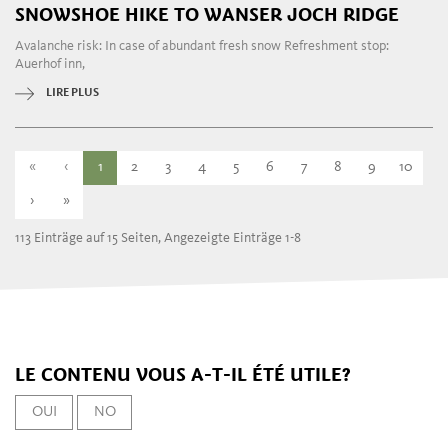
SNOWSHOE HIKE TO WANSER JOCH RIDGE
Avalanche risk: In case of abundant fresh snow Refreshment stop:
Auerhof inn,
LIRE PLUS
«
‹
1
2
3
4
5
6
7
8
9
10
›
»
113 Einträge auf 15 Seiten, Angezeigte Einträge 1-8
LE CONTENU VOUS A-T-IL ÉTÉ UTILE?
OUI
NO