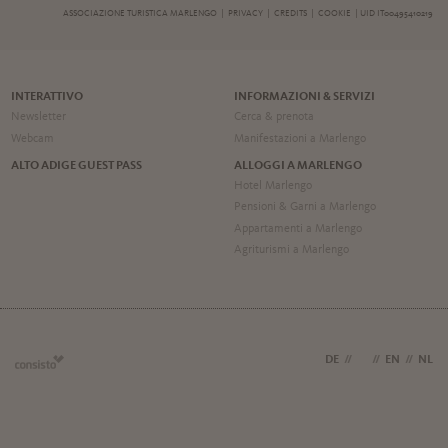
ASSOCIAZIONE TURISTICA MARLENGO |
PRIVACY
|
CREDITS
|
COOKIE
| UID IT00495410219
INTERATTIVO
INFORMAZIONI & SERVIZI
Newsletter
Cerca & prenota
Webcam
Manifestazioni a Marlengo
ALTO ADIGE GUEST PASS
ALLOGGI A MARLENGO
Hotel Marlengo
Pensioni & Garni a Marlengo
Appartamenti a Marlengo
Agriturismi a Marlengo
DE
//
IT
//
EN
//
NL