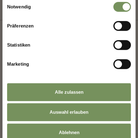
Einwilligungsauswahl
Notwendig
Saluto
Präferenzen
Nome
Statistiken
+
−
Marketing
Cognome
Indirizzo email
Alle zulassen
Auswahl erlauben
Le informazioni sull'utilizzo dei dati sono
disponibili nella
Informativa sulla privacy
.
Ablehnen