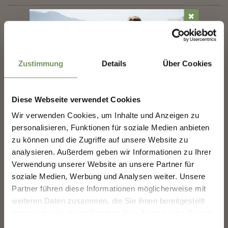
11:00 - 12:00
✖
17:00 - 18:00
Contatto
Zustimmung
Details
Über Cookies
Tenuta Pardellerhof
via Terzo di Mezzo 15
39020
Marlengo
Diese Webseite verwendet Cookies
NEWSLETTER-MARLENGO
Wir verwenden Cookies, um Inhalte und Anzeigen zu
weingut@pardellerhof.it
personalisieren, Funktionen für soziale Medien anbieten
Scoprite il meglio di Marlengo! 🌄
www.pardellerhof.it
zu können und die Zugriffe auf unsere Website zu
T
+39 339 177 1577
Iscriviti subito alla nostra newsletter e sarai il primo
analysieren. Außerdem geben wir Informationen zu Ihrer
a conoscere offerte esclusive, eventi speciali e
Verwendung unserer Website an unsere Partner für
consigli nascosti per la tua prossima visita a
soziale Medien, Werbung und Analysen weiter. Unsere
Marlengo!
Partner führen diese Informationen möglicherweise mit
👉 Iscriviti ora e rendi la
tua vacanza a Marlengo
weiteren Daten zusammen, die Sie ihnen bereitgestellt
ancora più bella!
IL CONTENUTO VI È STATO UTILE?
SÌ
NO
haben oder die sie im Rahmen Ihrer Nutzung der Dienste
gesammelt haben.