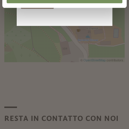
Iscriversi
©
OpenStreetMap
contributors
RESTA IN CONTATTO CON NOI