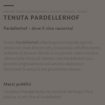
MARLENGO
NATURA & CULTURA (ENOLOGICA)
CULTURA VINI MARLENGO
VIGNAIOLI
TENUTA PARDELLERHOF
Pardellerhof - dove il vino racconta!
Il maso
Pardellerhof
a Marlengo è un'azienda agricola
storica che risale all'anno 1285, incastonata nell'affascinante
ambiente di Merano. Montin è una piccola realtà viticola a
ridosso della Chiusa di Salorno. I vini Pardellerhof sono
prodotti artigianalmente con amore e dedizione e
raccontano la storia di due provenienze diverse.
Mezzi pubblici
L'autobus linea
212
ferma nel centro di Marlengo. Poi a
piedi ca. 15 min. fino al Pardellerhof.