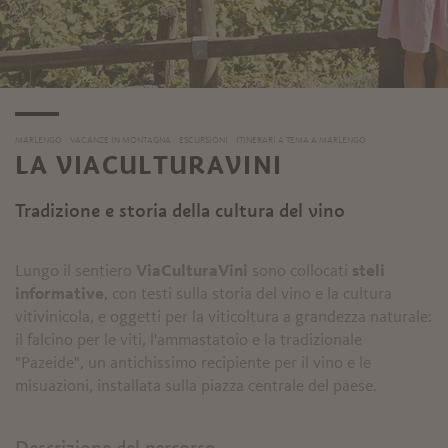
MARLENGO
VACANZE IN MONTAGNA
ESCURSIONI
ITINERARI A TEMA A MARLENGO
LA VIACULTURAVINI
Tradizione e storia della cultura del vino
Lungo il sentiero
ViaCulturaVini
sono collocati
steli
informative
, con testi sulla storia del vino e la cultura
vitivinicola, e oggetti per la viticoltura a grandezza naturale:
il falcino per le viti, l'ammastatoio e la tradizionale
"Pazeide", un antichissimo recipiente per il vino e le
misuazioni, installata sulla piazza centrale del paese.
Descrizione del percorso