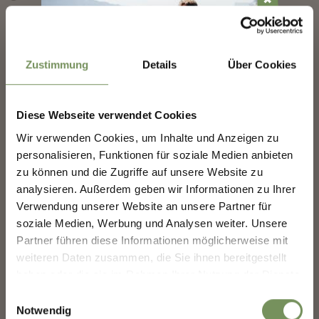
✖
Informazioni
Stato
aperto
Zustimmung
Details
Über Cookies
Durata
1:25 h
Lunghezza
4,9 km
Difficoltà
facile
Diese Webseite verwendet Cookies
NEWSLETTER-MARLENGO
Dislivello salita
164 hm
Wir verwenden Cookies, um Inhalte und Anzeigen zu
Dislivello discesa
164 hm
personalisieren, Funktionen für soziale Medien anbieten
Punto più alto
418 m
Scoprite il meglio di Marlengo! 🌄
zu können und die Zugriffe auf unsere Website zu
Iscriviti subito alla nostra newsletter e sarai il primo
analysieren. Außerdem geben wir Informationen zu Ihrer
a conoscere offerte esclusive, eventi speciali e
Verwendung unserer Website an unsere Partner für
consigli nascosti per la tua prossima visita a
soziale Medien, Werbung und Analysen weiter. Unsere
SCARICA DATI GPX
Marlengo!
Partner führen diese Informationen möglicherweise mit
👉 Iscriviti ora e rendi la
tua vacanza a Marlengo
Tourismusverein Marling
weiteren Daten zusammen, die Sie ihnen bereitgestellt
ancora più bella!
Kirchplatz 5
haben oder die sie im Rahmen Ihrer Nutzung der Dienste
39020 Marling
gesammelt haben.
Einwilligungsauswahl
info@marling.info
Notwendig
Saluto