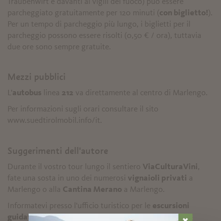
Traubenwirt e davanti ai vigili del fuoco) può essere
parcheggiato gratuitamente per 120 minuti (
con biglietto!
).
Per un tempo di parcheggio più lungo, i biglietti per il
parcheggio possono essere risolti (0,50 € / ora), tuttavia
due ore sono sempre gratuite.
Mezzi pubblici
L'
autobus
linea
212
va direttamente al centro di Marlengo.
Per informazioni sugli orari consultare il sito
www.suedtirolmobil.info/it.
Suggerimenti dell'autore
Durante il vostro tour lungo il sentiero
ViaCulturaVini
,
fate una sosta in uno dei numerosi
vignaioli privati
a
Marlengo o alla
Cantina Merano
a Marlengo.
Informatevi presso l'ufficio turistico per le
escursioni
guidati
lungo il sentiero ViaCulturaVini.