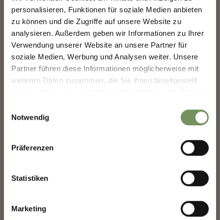
Passeier
personalisieren, Funktionen für soziale Medien anbieten
Scoprite il meglio di Marlengo! 🌄
info@passeiertal.it
zu können und die Zugriffe auf unsere Website zu
Iscriviti subito alla nostra newsletter e sarai il primo
analysieren. Außerdem geben wir Informationen zu Ihrer
a conoscere offerte esclusive, eventi speciali e
Verwendung unserer Website an unsere Partner für
consigli nascosti per la tua prossima visita a
soziale Medien, Werbung und Analysen weiter. Unsere
Marlengo!
Partner führen diese Informationen möglicherweise mit
👉 Iscriviti ora e rendi la
tua vacanza a Marlengo
IL CONTENUTO VI È STATO UTILE?
weiteren Daten zusammen, die Sie ihnen bereitgestellt
SÌ
NO
ancora più bella!
haben oder die sie im Rahmen Ihrer Nutzung der Dienste
gesammelt haben.
Einwilligungsauswahl
Notwendig
Saluto
Präferenzen
Nome
Statistiken
Marketing
Cognome