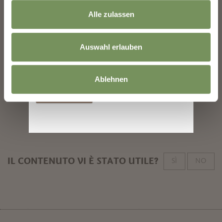
Contatto
Indirizzo email
Alle zulassen
Lini's Reitschule
Lebenbergstraße 2
Auswahl erlauben
39010
Cermes
Le informazioni sull'utilizzo dei dati sono
disponibili nella
Informativa sulla privacy
.
verenalin@gmx.at
Ablehnen
www.haflinger-royal.com
Iscriversi
T
+39 334 2356241
IL CONTENUTO VI È STATO UTILE?
SÌ
NO