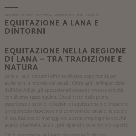
MARLENGO
VACANZE IN MONTAGNA
SPORT & TEMPO LIBERO
A CAVALLO
EQUITAZIONE A LANA E
DINTORNI
EQUITAZIONE NELLA REGIONE
DI LANA – TRA TRADIZIONE E
NATURA
Lana e i suoi dintorni offrono diverse opportunità per
avvicinarsi al mondo dei cavalli. Oltre agli Haflinger, tipici
dell'Alto Adige, gli appassionati possono trovare attività
con diverse razze equine. Che si tratti delle prime
esperienze a cavallo, di lezioni di equitazione o di imparare
un approccio rispettoso nei confronti del cavallo, le scuole
di equitazione e i maneggi della zona propongono attività
adatte a bambini, adulti, principianti e cavalieri più esperti.
Chi è interessato agli sport equestri può visitare