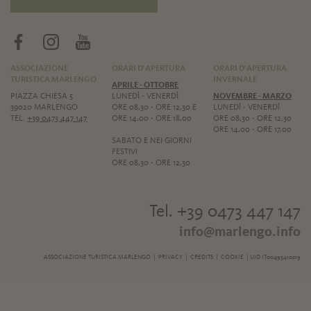
ASSOCIAZIONE
ORARI D'APERTURA
ORARI D'APERTURA
TURISTICA MARLENGO
INVERNALE
APRILE - OTTOBRE
PIAZZA CHIESA 5
LUNEDÌ - VENERDÌ
NOVEMBRE - MARZO
39020 MARLENGO
ORE 08,30 - ORE 12,30 E
LUNEDÌ - VENERDÌ
TEL.
+39 0473 447 147
ORE 14,00 - ORE 18,00
ORE 08,30 - ORE 12,30
ORE 14,00 - ORE 17,00
SABATO E NEI GIORNI
FESTIVI
ORE 08,30 - ORE 12,30
Tel. +39 0473 447 147
info@marlengo.info
ASSOCIAZIONE TURISTICA MARLENGO |
PRIVACY
|
CREDITS
|
COOKIE
| UID IT00495410219