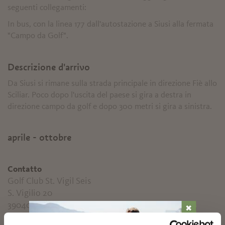
seguenti collegamenti:
In bus, con la linea 177 dall'autostazione a Siusi alla fermata
"Campo da Golf".
Descrizione d'arrivo
Da Siusi si rimane sulla strada principale in direzione Fiè allo
Sciliar. Poco dopo l'uscita del paese si gira a destra in
direzione campo da golf e dopo 300 metri si gira a sinistra.
aprile - ottobre
Contatto
Golf Club St. Vigil Seis
S. Vigilio 20
39040
Siusi allo Sciliar
✖