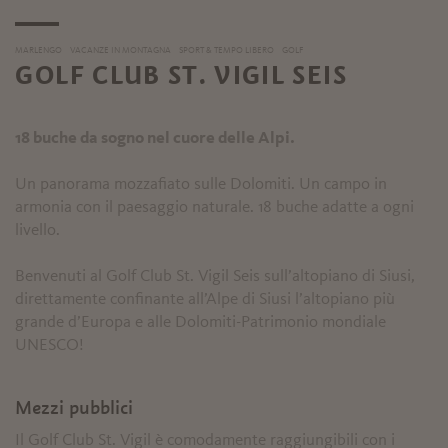
MARLENGO
VACANZE IN MONTAGNA
SPORT & TEMPO LIBERO
GOLF
GOLF CLUB ST. VIGIL SEIS
18 buche da sogno nel cuore delle Alpi.
Un panorama mozzafiato sulle Dolomiti. Un campo in
armonia con il paesaggio naturale. 18 buche adatte a ogni
livello.
Benvenuti al Golf Club St. Vigil Seis sull’altopiano di Siusi,
direttamente confinante all’Alpe di Siusi l’altopiano più
grande d’Europa e alle Dolomiti-Patrimonio mondiale
UNESCO!
Mezzi pubblici
Il Golf Club St. Vigil è comodamente raggiungibili con i