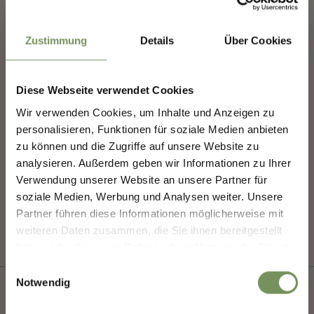
info@golfstvigilseis.it
www.golfstvigilseis.it
T
+39 0471 708708
Zustimmung
Details
Über Cookies
Periodo consigliato
aprile, maggio, giugno, luglio, agosto, settembre,
Diese Webseite verwendet Cookies
NEWSLETTER-MARLENGO
ottobre
Wir verwenden Cookies, um Inhalte und Anzeigen zu
personalisieren, Funktionen für soziale Medien anbieten
Scoprite il meglio di Marlengo! 🌄
zu können und die Zugriffe auf unsere Website zu
Iscriviti subito alla nostra newsletter e sarai il primo
analysieren. Außerdem geben wir Informationen zu Ihrer
a conoscere offerte esclusive, eventi speciali e
Verwendung unserer Website an unsere Partner für
consigli nascosti per la tua prossima visita a
IL CONTENUTO VI È STATO UTILE?
soziale Medien, Werbung und Analysen weiter. Unsere
Marlengo!
SÌ
NO
Partner führen diese Informationen möglicherweise mit
👉 Iscriviti ora e rendi la
tua vacanza a Marlengo
weiteren Daten zusammen, die Sie ihnen bereitgestellt
ancora più bella!
haben oder die sie im Rahmen Ihrer Nutzung der Dienste
gesammelt haben.
Einwilligungsauswahl
Notwendig
Saluto