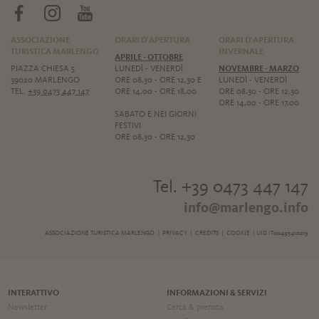
ASSOCIAZIONE
ORARI D'APERTURA
ORARI D'APERTURA
TURISTICA MARLENGO
INVERNALE
APRILE - OTTOBRE
PIAZZA CHIESA 5
LUNEDÌ - VENERDÌ
NOVEMBRE - MARZO
39020 MARLENGO
ORE 08,30 - ORE 12,30 E
LUNEDÌ - VENERDÌ
TEL.
+39 0473 447 147
ORE 14,00 - ORE 18,00
ORE 08,30 - ORE 12,30
ORE 14,00 - ORE 17,00
SABATO E NEI GIORNI
FESTIVI
ORE 08,30 - ORE 12,30
Tel. +39 0473 447 147
info@marlengo.info
ASSOCIAZIONE TURISTICA MARLENGO |
PRIVACY
|
CREDITS
|
COOKIE
| UID IT00495410219
INTERATTIVO
INFORMAZIONI & SERVIZI
Newsletter
Cerca & prenota