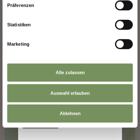
Präferenzen
+
Nome
−
Statistiken
Marketing
Cognome
Indirizzo email
Alle zulassen
Auswahl erlauben
Le informazioni sull'utilizzo dei dati sono
disponibili nella
Informativa sulla privacy
.
Ablehnen
Iscriversi