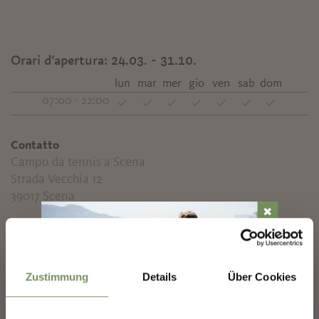
Orari d'apertura:
24.03. - 31.10.
lun
mar
mer
gio
ven
sab
dom
07:00 - 22:00
Contatto
Campo da tennis a Scena
Strada Vecchia 12
39017
Scena
✖
info@mapatennis.com
www.mapatennis.wansport.com
T
+39 347 1716247
Zustimmung
Details
Über Cookies