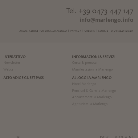
Tel. +39 0473 447 147
info@marlengo.info
ASSOCIAZIONE TURISTICA MARLENGO |
PRIVACY
|
CREDITS
|
COOKIE
| UID IT00495410219
INTERATTIVO
INFORMAZIONI & SERVIZI
Newsletter
Cerca & prenota
Webcam
Manifestazioni a Marlengo
ALTO ADIGE GUEST PASS
ALLOGGI A MARLENGO
Hotel Marlengo
Pensioni & Garni a Marlengo
Appartamenti a Marlengo
Agriturismi a Marlengo
DE
//
IT
//
EN
//
NL