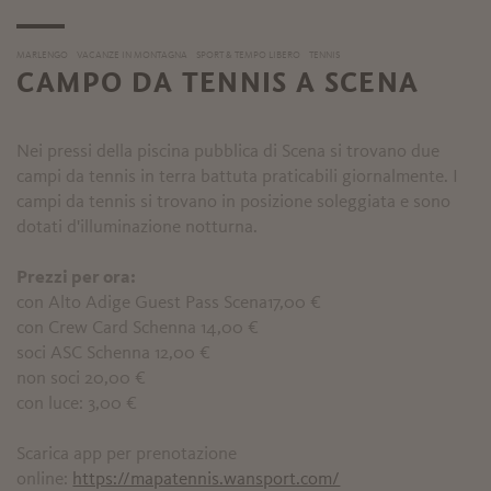
MARLENGO
VACANZE IN MONTAGNA
SPORT & TEMPO LIBERO
TENNIS
CAMPO DA TENNIS A SCENA
Nei pressi della piscina pubblica di Scena si trovano due
campi da tennis in terra battuta praticabili giornalmente. I
campi da tennis si trovano in posizione soleggiata e sono
dotati d'illuminazione notturna.
Prezzi per ora:
con Alto Adige Guest Pass Scena17,00 €
con Crew Card Schenna 14,00 €
soci ASC Schenna 12,00 €
non soci 20,00 €
con luce: 3,00 €
Scarica app per prenotazione
online:
https://mapatennis.wansport.com/