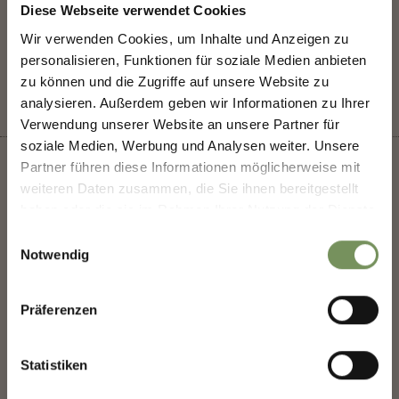
Diese Webseite verwendet Cookies
NEWSLETTER-MARLENGO
Wir verwenden Cookies, um Inhalte und Anzeigen zu
IL CONTENUTO VI È STATO UTILE?
SÌ
NO
personalisieren, Funktionen für soziale Medien anbieten
Scoprite il meglio di Marlengo! 🌄
zu können und die Zugriffe auf unsere Website zu
Iscriviti subito alla nostra newsletter e sarai il primo
analysieren. Außerdem geben wir Informationen zu Ihrer
a conoscere offerte esclusive, eventi speciali e
Verwendung unserer Website an unsere Partner für
consigli nascosti per la tua prossima visita a
soziale Medien, Werbung und Analysen weiter. Unsere
Marlengo!
Partner führen diese Informationen möglicherweise mit
👉 Iscriviti ora e rendi la
tua vacanza a Marlengo
weiteren Daten zusammen, die Sie ihnen bereitgestellt
ancora più bella!
haben oder die sie im Rahmen Ihrer Nutzung der Dienste
+
gesammelt haben.
Einwilligungsauswahl
−
Notwendig
Saluto
Präferenzen
Nome
Statistiken