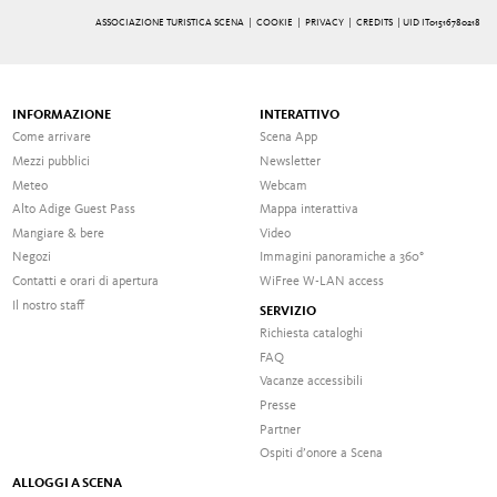
ASSOCIAZIONE TURISTICA SCENA |
COOKIE
|
PRIVACY
|
CREDITS
| UID IT01516780218
INFORMAZIONE
INTERATTIVO
Come arrivare
Scena App
Mezzi pubblici
Newsletter
Meteo
Webcam
Alto Adige Guest Pass
Mappa interattiva
Mangiare & bere
Video
Negozi
Immagini panoramiche a 360°
Contatti e orari di apertura
WiFree W-LAN access
Il nostro staff
SERVIZIO
Richiesta cataloghi
FAQ
Vacanze accessibili
Presse
Partner
Ospiti d’onore a Scena
ALLOGGI A SCENA