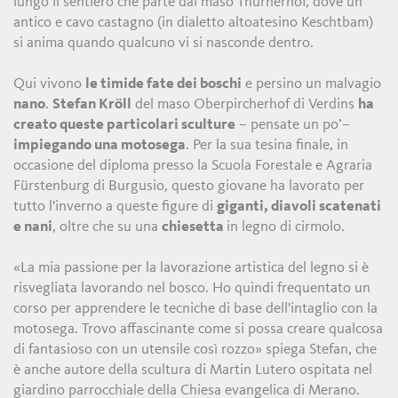
lungo il sentiero che parte dal maso Thurnerhof, dove un
antico e cavo castagno (in dialetto altoatesino Keschtbam)
si anima quando qualcuno vi si nasconde dentro.
Qui vivono
le timide fate dei boschi
e persino un malvagio
nano
.
Stefan Kröll
del maso Oberpircherhof di Verdins
ha
creato queste particolari sculture
– pensate un po’–
impiegando una motosega
. Per la sua tesina finale, in
occasione del diploma presso la Scuola Forestale e Agraria
Fürstenburg di Burgusio, questo giovane ha lavorato per
tutto l'inverno a queste figure di
giganti, diavoli scatenati
e nani
, oltre che su una
chiesetta
in legno di cirmolo.
«La mia passione per la lavorazione artistica del legno si è
risvegliata lavorando nel bosco. Ho quindi frequentato un
corso per apprendere le tecniche di base dell'intaglio con la
motosega. Trovo affascinante come si possa creare qualcosa
di fantasioso con un utensile così rozzo» spiega Stefan, che
è anche autore della scultura di Martin Lutero ospitata nel
giardino parrocchiale della Chiesa evangelica di Merano.